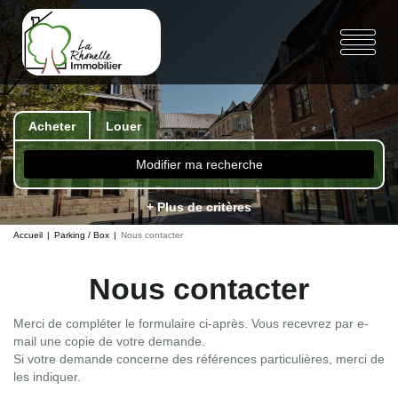
Acheter
Louer
Modifier ma recherche
+ Plus de critères
Accueil
Parking / Box
Nous contacter
Nous contacter
Merci de compléter le formulaire ci-après. Vous recevrez par e-
mail une copie de votre demande.
Si votre demande concerne des références particulières, merci de
les indiquer.