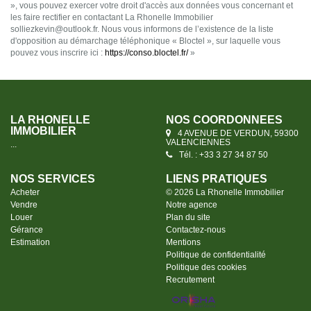
», vous pouvez exercer votre droit d'accès aux données vous concernant et
les faire rectifier en contactant La Rhonelle Immobilier
solliezkevin@outlook.fr. Nous vous informons de l’existence de la liste
d'opposition au démarchage téléphonique « Bloctel », sur laquelle vous
pouvez vous inscrire ici :
https://conso.bloctel.fr/
»
LA RHONELLE
NOS COORDONNÉES
IMMOBILIER
4 AVENUE DE VERDUN, 59300
VALENCIENNES
...
Tél. : +33 3 27 34 87 50
NOS SERVICES
LIENS PRATIQUES
Acheter
© 2026 La Rhonelle Immobilier
Vendre
Notre agence
Louer
Plan du site
Gérance
Contactez-nous
Estimation
Mentions
Politique de confidentialité
Politique des cookies
Recrutement