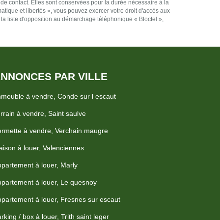
 de contact. Elles sont conservées pour la durée nécessaire à la
matique et libertés », vous pouvez exercer votre droit d'accès aux
 la liste d'opposition au démarchage téléphonique « Bloctel »,
NNONCES PAR VILLE
meuble à vendre, Conde sur l escaut
rrain à vendre, Saint saulve
rmette à vendre, Verchain maugre
ison à louer, Valenciennes
partement à louer, Marly
partement à louer, Le quesnoy
partement à louer, Fresnes sur escaut
rking / box à louer, Trith saint leger