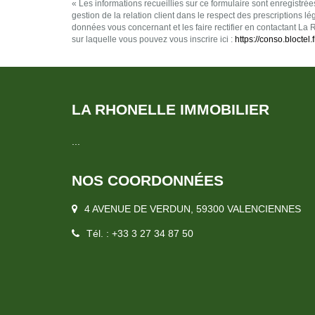
« Les informations recueillies sur ce formulaire sont enregistr
gestion de la relation client dans le respect des prescriptions l
données vous concernant et les faire rectifier en contactant La
sur laquelle vous pouvez vous inscrire ici :
https://conso.bloctel.f
LA RHONELLE IMMOBILIER
...
NOS COORDONNÉES
4 AVENUE DE VERDUN, 59300 VALENCIENNES
Tél. : +33 3 27 34 87 50