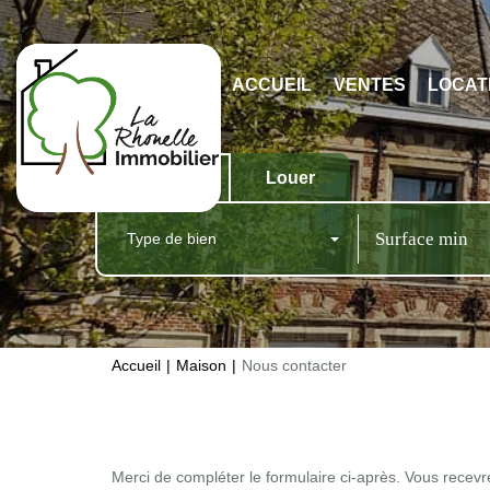
ACCUEIL
VENTES
LOCAT
Acheter
Louer
Type de bien
Accueil
Maison
Nous contacter
Merci de compléter le formulaire ci-après. Vous recev