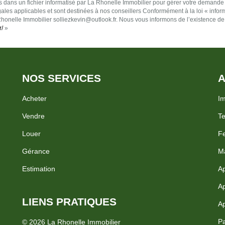
ées dans un fichier informatisé par La Rhonelle Immobilier pour gérer votre demande
égales applicables et sont destinées à nos conseillers Conformément à la loi « infor
 Rhonelle Immobilier solliezkevin@outlook.fr. Nous vous informons de l’existence de
r/
»
NOS SERVICES
A
Acheter
Im
Vendre
Te
Louer
Fe
Gérance
Ma
Estimation
Ap
Ap
LIENS PRATIQUES
Ap
Pa
© 2026 La Rhonelle Immobilier