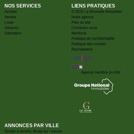
NOS SERVICES
LIENS PRATIQUES
Acheter
© 2026 La Rhonelle Immobilier
Vendre
Notre agence
Louer
Plan du site
Gérance
Contactez-nous
Estimation
Mentions
Politique de confidentialité
Politique des cookies
Recrutement
Agence membre du GNI
ANNONCES PAR VILLE
Terrain à vendre, Bruay sur l escaut