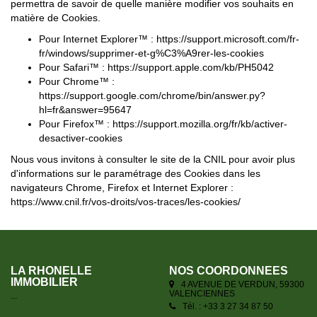
permettra de savoir de quelle manière modifier vos souhaits en
matière de Cookies.
Pour Internet Explorer™ :
https://support.microsoft.com/fr-
fr/windows/supprimer-et-g%C3%A9rer-les-cookies
Pour Safari™ :
https://support.apple.com/kb/PH5042
Pour Chrome™ :
https://support.google.com/chrome/bin/answer.py?
hl=fr&answer=95647
Pour Firefox™ :
https://support.mozilla.org/fr/kb/activer-
desactiver-cookies
Nous vous invitons à consulter le site de la CNIL pour avoir plus
d'informations sur le paramétrage des Cookies dans les
navigateurs Chrome, Firefox et Internet Explorer :
https://www.cnil.fr/vos-droits/vos-traces/les-cookies/
LA RHONELLE
NOS COORDONNÉES
IMMOBILIER
4 AVENUE DE VERDUN, 59300
VALENCIENNES
...
Tél. : +33 3 27 34 87 50