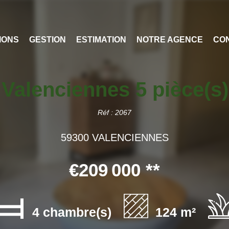
IONS
GESTION
ESTIMATION
NOTRE AGENCE
CO
Valenciennes 5 pièce(s
Réf : 2067
59300 VALENCIENNES
€209 000
**
4 chambre(s)
124 m²