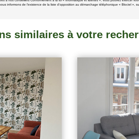
ées à nos conseillers Conformément à la loi « informatique et libertés », vous pouvez exercer votr
ous informons de l’existence de la liste d'opposition au démarchage téléphonique « Bloctel », sur
ns similaires à votre reche