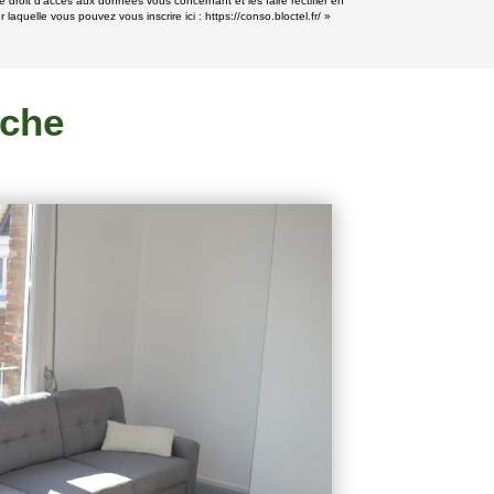
e droit d'accès aux données vous concernant et les faire rectifier en
 laquelle vous pouvez vous inscrire ici :
https://conso.bloctel.fr/
»
rche