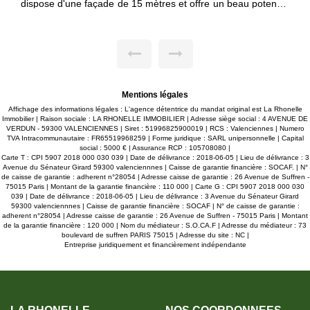
dispose d'une façade de 15 mètres et offre un beau potentiel
pour votre projet de construction. (Zone verte sur le plan)
Les viabilités sont en bordure de parcelle, facilement
accessibles, aucun terrassement à prévoir. Une belle
opportunité à saisir rapidement : soyez les premiers à
réserver votre parcelle ! MDT n°1922 Non soumis au DPE
Prix : 62 000 € FAI Frais d'agence intégralement à la charge
du vendeur
Mentions légales
Affichage des informations légales : L'agence détentrice du mandat original est La Rhonelle
Immobilier | Raison sociale : LA RHONELLE IMMOBILIER | Adresse siège social : 4 AVENUE DE
VERDUN - 59300 VALENCIENNES | Siret : 51996825900019 | RCS : Valenciennes | Numero
TVA Intracommunautaire : FR65519968259 | Forme juridique : SARL unipersonnelle | Capital
social : 5000 € | Assurance RCP : 105708080 |
Carte T : CPI 5907 2018 000 030 039 | Date de délivrance : 2018-06-05 | Lieu de délivrance : 3
Avenue du Sénateur Girard 59300 valenciennnes | Caisse de garantie financière : SOCAF. | N°
de caisse de garantie : adherent n°28054 | Adresse caisse de garantie : 26 Avenue de Suffren -
75015 Paris | Montant de la garantie financière : 110 000 | Carte G : CPI 5907 2018 000 030
039 | Date de délivrance : 2018-06-05 | Lieu de délivrance : 3 Avenue du Sénateur Girard
59300 valenciennnes | Caisse de garantie financière : SOCAF | N° de caisse de garantie :
adherent n°28054 | Adresse caisse de garantie : 26 Avenue de Suffren - 75015 Paris | Montant
de la garantie financière : 120 000 | Nom du médiateur : S.O.CA.F | Adresse du médiateur : 73
boulevard de suffren PARIS 75015 | Adresse du site : NC |
Entreprise juridiquement et financièrement indépendante