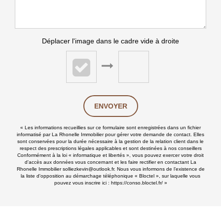
Déplacer l'image dans le cadre vide à droite
ENVOYER
« Les informations recueillies sur ce formulaire sont enregistrées dans un fichier
informatisé par La Rhonelle Immobilier pour gérer votre demande de contact. Elles
sont conservées pour la durée nécessaire à la gestion de la relation client dans le
respect des prescriptions légales applicables et sont destinées à nos conseillers
Conformément à la loi « informatique et libertés », vous pouvez exercer votre droit
d'accès aux données vous concernant et les faire rectifier en contactant La
Rhonelle Immobilier solliezkevin@outlook.fr. Nous vous informons de l’existence de
la liste d'opposition au démarchage téléphonique « Bloctel », sur laquelle vous
pouvez vous inscrire ici :
https://conso.bloctel.fr/
»