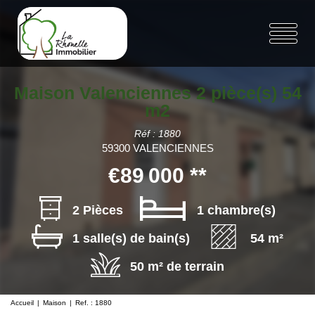
Maison Valenciennes 2 pièce(s) 54
m2
Réf : 1880
59300 VALENCIENNES
€89 000
**
2 Pièces
1 chambre(s)
1 salle(s) de bain(s)
54 m²
50 m² de terrain
Accueil
Maison
Ref. : 1880