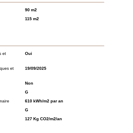
90 m2
115 m2
 et
Oui
sques et
19/09/2025
Non
G
maire
610 kWh/m2 par an
G
127 Kg CO2/m2/an