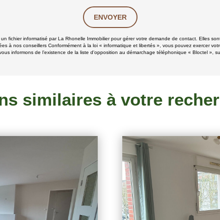
ENVOYER
s un fichier informatisé par La Rhonelle Immobilier pour gérer votre demande de contact. Elles sont
ées à nos conseillers Conformément à la loi « informatique et libertés », vous pouvez exercer votr
ous informons de l’existence de la liste d'opposition au démarchage téléphonique « Bloctel », sur
ns similaires à votre reche