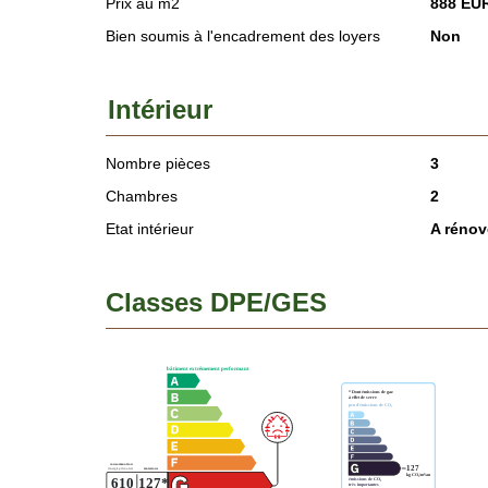
Prix au m2
888 EU
Bien soumis à l'encadrement des loyers
Non
Intérieur
Nombre pièces
3
Chambres
2
Etat intérieur
A rénov
Classes DPE/GES