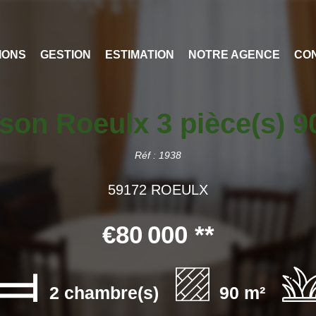
IONS
GESTION
ESTIMATION
NOTRE AGENCE
CO
son Roeulx 3 pièce(s) 
Réf : 1938
59172 ROEULX
€80 000
**
2 chambre(s)
90 m²