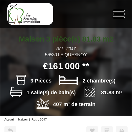
Maison 3 pièce(s) 81.83 m2
Réf : 2047
59530 LE QUESNOY
€161 000
**
3 Pièces
2 chambre(s)
1 salle(s) de bain(s)
81.83 m²
407 m² de terrain
Accueil
Maison
Ref. : 2047