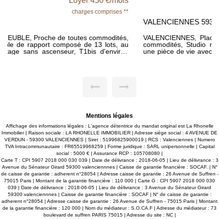
Loyer 398 €/mois
charges comprises **
VALENCIENNES 59300
VALENCIENNES, Placé proche du centre-ville et toutes les
commodités, Studio meublé de 21,23 m² habitable offrant
une pièce de vie avec coin kitchenette, un coin douche avec
WC. Proche des universités de Valenciennes. IDEAL
ETUDIANT! Chauffage électrique. Libre - Loyer 368€ + 30€
(eau froide, électricité commun et taxe ordures ménagères),
Dépôt de garantie 368€ - Honoraires à la charge du locataire
231€ - DPE : E Disponible de suite.
Mentions légales
Affichage des informations légales : L'agence détentrice du mandat original est La Rhonelle
Immobilier | Raison sociale : LA RHONELLE IMMOBILIER | Adresse siège social : 4 AVENUE DE
VERDUN - 59300 VALENCIENNES | Siret : 51996825900019 | RCS : Valenciennes | Numero
TVA Intracommunautaire : FR65519968259 | Forme juridique : SARL unipersonnelle | Capital
social : 5000 € | Assurance RCP : 105708080 |
Carte T : CPI 5907 2018 000 030 039 | Date de délivrance : 2018-06-05 | Lieu de délivrance : 3
Avenue du Sénateur Girard 59300 valenciennnes | Caisse de garantie financière : SOCAF. | N°
de caisse de garantie : adherent n°28054 | Adresse caisse de garantie : 26 Avenue de Suffren -
75015 Paris | Montant de la garantie financière : 110 000 | Carte G : CPI 5907 2018 000 030
039 | Date de délivrance : 2018-06-05 | Lieu de délivrance : 3 Avenue du Sénateur Girard
59300 valenciennnes | Caisse de garantie financière : SOCAF | N° de caisse de garantie :
adherent n°28054 | Adresse caisse de garantie : 26 Avenue de Suffren - 75015 Paris | Montant
de la garantie financière : 120 000 | Nom du médiateur : S.O.CA.F | Adresse du médiateur : 73
boulevard de suffren PARIS 75015 | Adresse du site : NC |