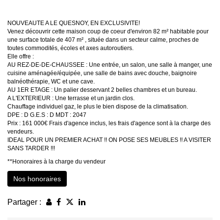
NOUVEAUTE A LE QUESNOY, EN EXCLUSIVITE!
Venez découvrir cette maison coup de coeur d'environ 82 m² habitable pour
une surface totale de 407 m² , située dans un secteur calme, proches de
toutes commodités, écoles et axes autoroutiers.
Elle offre :
AU REZ-DE-DE-CHAUSSEE : Une entrée, un salon, une salle à manger, une
cuisine aménagée/équipée, une salle de bains avec douche, baignoire
balnéothérapie, WC et une cave.
AU 1ER ETAGE : Un palier desservant 2 belles chambres et un bureau.
A L'EXTERIEUR : Une terrasse et un jardin clos.
Chauffage individuel gaz, le plus le bien dispose de la climatisation.
DPE : D G.E.S : D MDT : 2047
Prix : 161 000€ Frais d'agence inclus, les frais d'agence sont à la charge des
vendeurs.
IDEAL POUR UN PREMIER ACHAT !! ON POSE SES MEUBLES !! A VISITER
SANS TARDER !!!
**
Honoraires à la charge du vendeur
Nos honoraires
Partager :