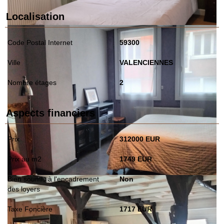
Localisation
Code Postal Internet
59300
Ville
VALENCIENNES
Nombre étages
2
Aspects financiers
Prix
312000 EUR
Prix au m2
1749 EUR
Bien soumis à l'encadrement
Non
des loyers
Taxe Foncière
1717 EUR