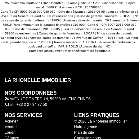
TVA Intracommunautaire : FR65519968259 | Forme juridique : SARL unipersonnelle | Capital
social : 5000 € | Assurance RCP : 105708080 |
Carte T : CPI 5907 2018 000 030 039 | Date de délivrance : 2018-06-05 | Lieu de délivrance : 3
Avenue du Sénateur Girard 59300 valenciennnes | Caisse de garantie financière : SOCAF. | N°
de caisse de garantie : adherent n°28054 | Adresse caisse de garantie : 26 Avenue de Suffren -
75015 Paris | Montant de la garantie financière : 110 000 | Carte G : CPI 5907 2018 000 030
039 | Date de délivrance : 2018-06-05 | Lieu de délivrance : 3 Avenue du Sénateur Girard
59300 valenciennnes | Caisse de garantie financière : SOCAF | N° de caisse de garantie :
adherent n°28054 | Adresse caisse de garantie : 26 Avenue de Suffren - 75015 Paris | Montant
de la garantie financière : 120 000 | Nom du médiateur : S.O.CA.F | Adresse du médiateur : 73
boulevard de suffren PARIS 75015 | Adresse du site : NC |
Entreprise juridiquement et financièrement indépendante
LA RHONELLE IMMOBILIER
...
NOS COORDONNÉES
4 AVENUE DE VERDUN, 59300 VALENCIENNES
Tél. : +33 3 27 34 87 50
NOS SERVICES
LIENS PRATIQUES
Acheter
© 2026 La Rhonelle Immobilier
Vendre
Notre agence
Louer
Plan du site
Gérance
Contactez-nous