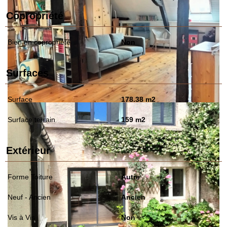
Copropriété
Bien en copropriété
Non
Surfaces
Surface
178.38 m2
Surface terrain
159 m2
Extérieur
Forme Toiture
Autre
Neuf - Ancien
Ancien
Vis à Vis
Non