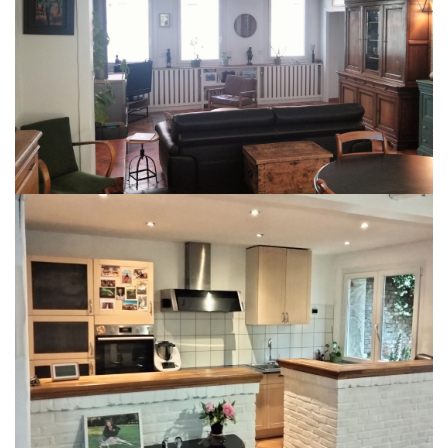
L'Agence la Rhonelle Immobilier Valenciennes propose à la vente une
charmante maison dans un quartier recherché de Valenciennes proche du
centre ville. (place d'Armes à 5 mn à pieds)
- Au rez-de-chaussée : le hall d'entrée dessert une belle pièce à vivre à
l'ambiance chaleureuse ouverte sur une cuisine équipée et aménagée .
- Le premier étage est composé : de trois chambres de belles dimensions et
d'une salle de bains.
- Le deuxième étage est constitué : d'un vaste plateau ( 57 m2 env.) pouvant
faire office de bureau ou de chambre.
Coté vie pratique, le bien dispose d'une cave, d'un cellier et d'un parking
privatif situé d'une résidence à proximité.
Pour visiter vous pouvez contacter Christophe voir coordonnées sur le site la
Rhonelle immobilier Valenciennes.
Mandat: 2063 DPE: D, GES: D
Prix: 313 500€ frais d'agence inclus à la charge du vendeur.
**
Honoraires à la charge du vendeur
Nos honoraires