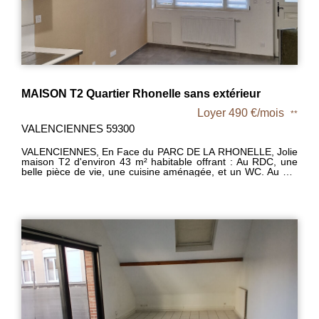
MAISON T2 Quartier Rhonelle sans extérieur
Loyer 490 €/mois
**
VALENCIENNES 59300
VALENCIENNES, En Face du PARC DE LA RHONELLE, Jolie
maison T2 d'environ 43 m² habitable offrant : Au RDC, une
belle pièce de vie, une cuisine aménagée, et un WC. Au 1er
étage, un palier, une chambre et une salle de d'eau.
Chauffage Gaz. ON POSE SES MEUBLES! Libre - Loyer
490€, Dépôt de garantie 490€ TTC - Honoraires à la charge
du locataire 473€ MDT 422 - DPE : C