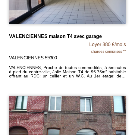
VALENCIENNES maison T4 avec garage
Loyer 880 €/mois
charges comprises **
VALENCIENNES 59300
VALENCIENNES, Proche de toutes commodités, à 5minutes
à pied du centre-ville, Jolie Maison T4 de 96.75m² habitable
offrant au RDC: un cellier et un W.C. Au 1er étage: deux
chambres et une salle d'eau avec W.C Au 2ème étage: Une
cuisine meublée et un séjour donnant à une terrasse. Au
3ème étage: Une chambre, une salle de bains et un W.C.
Garage. Chauffage individuel GAZ. Libre - Loyer 870€ + 10€
de charges (Taxe d'ordure ménagère), Dépôt de garantie
870€ TTC - Honoraires à la charge du locataire 870€ - MDT
227 - DPE : E - La Rhonelle Immobilier 03.27.34.87.50