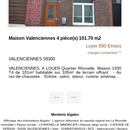
Maison Valenciennes 4 pièce(s) 101.70 m2
Loyer 890 €/mois
charges comprises **
VALENCIENNES 59300
VALENCIENNES, A LOUER Quartier Rhonelle, Maison 1930
T4 de 101m² habitable sur 105m² de terrain offrant : - Au
rez-de-chaussée : Entrée, salon, séjour, cuisine aménagée/
équipée, une salle de bains et un WC. - Au 1er étage : un
palier desservant deux chambres. - Au 2ème étage : une
grande chambre. - En extérieur : terrasse et jardin clos. A
VISITER SANS TARDER! Chauffage individuel gaz de ville.
Libre le 31/10 - Loyer 880€ + 10€ de charges (Taxe d'ordure
ménagère), Dépôt de garantie 880 € TTC - MDT 342 - DPE :
D
Mentions légales
Affichage des informations légales : L'agence détentrice du mandat original est La Rhonelle
Immobilier | Raison sociale : LA RHONELLE IMMOBILIER | Adresse siège social : 4 AVENUE DE
VERDUN - 59300 VALENCIENNES | Siret : 51996825900019 | RCS : Valenciennes | Numero