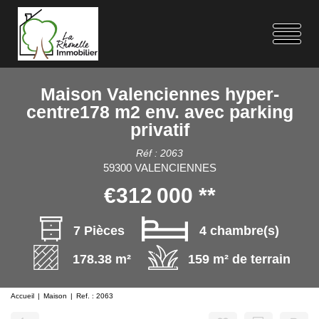
Maison Valenciennes hyper-
centre178 m2 env. avec parking
privatif
Réf : 2063
59300 VALENCIENNES
€312 000
**
7 Pièces
4 chambre(s)
178.38 m²
159 m² de terrain
Accueil
Maison
Ref. : 2063