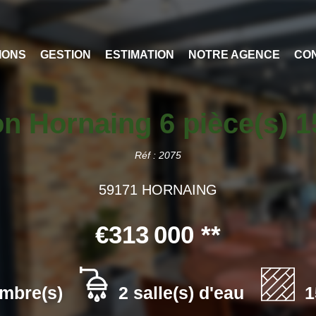
IONS
GESTION
ESTIMATION
NOTRE AGENCE
CO
n Hornaing 6 pièce(s) 
Réf : 2075
59171 HORNAING
€313 000
**
mbre(s)
2 salle(s) d'eau
1