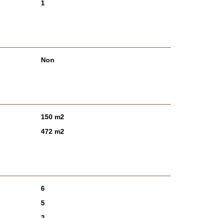
1
Non
150 m2
472 m2
6
5
2