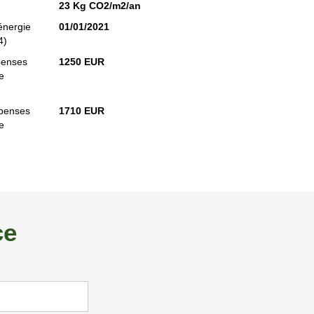
23 Kg CO2/m2/an
énergie
01/01/2021
4)
penses
1250 EUR
e
penses
1710 EUR
e
ce