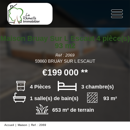
Maison Bruay Sur L Escaut 4 pièce(s)
93 m2
Réf : 2069
59860 BRUAY SUR L ESCAUT
€199 000
**
4 Pièces
3 chambre(s)
1 salle(s) de bain(s)
93 m²
653 m² de terrain
Accueil
Maison
Ref. : 2069