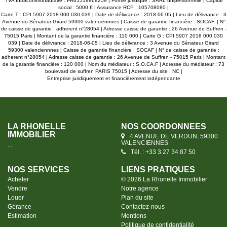
TVA Intracommunautaire : FR65519968259 | Forme juridique : SARL unipersonnelle | Capital
social : 5000 € | Assurance RCP : 105708080 |
Carte T : CPI 5907 2018 000 030 039 | Date de délivrance : 2018-06-05 | Lieu de délivrance : 3
Avenue du Sénateur Girard 59300 valenciennnes | Caisse de garantie financière : SOCAF. | N°
de caisse de garantie : adherent n°28054 | Adresse caisse de garantie : 26 Avenue de Suffren -
75015 Paris | Montant de la garantie financière : 110 000 | Carte G : CPI 5907 2018 000 030
039 | Date de délivrance : 2018-06-05 | Lieu de délivrance : 3 Avenue du Sénateur Girard
59300 valenciennnes | Caisse de garantie financière : SOCAF | N° de caisse de garantie :
adherent n°28054 | Adresse caisse de garantie : 26 Avenue de Suffren - 75015 Paris | Montant
de la garantie financière : 120 000 | Nom du médiateur : S.O.CA.F | Adresse du médiateur : 73
boulevard de suffren PARIS 75015 | Adresse du site : NC |
Entreprise juridiquement et financièrement indépendante
LA RHONELLE
NOS COORDONNÉES
IMMOBILIER
4 AVENUE DE VERDUN, 59300
VALENCIENNES
...
Tél. : +33 3 27 34 87 50
NOS SERVICES
LIENS PRATIQUES
Acheter
© 2026 La Rhonelle Immobilier
Vendre
Notre agence
Louer
Plan du site
Gérance
Contactez-nous
Estimation
Mentions
Politique de confidentialité