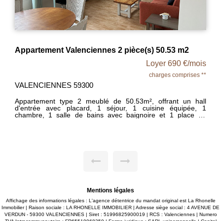
Appartement Valenciennes 2 pièce(s) 50.53 m2
Ap
Loyer 690 €/mois
charges comprises **
VALENCIENNES 59300
VA
Appartement type 2 meublé de 50.53m², offrant un hall
VA
d'entrée avec placard, 1 séjour, 1 cuisine équipée, 1
d'A
chambre, 1 salle de bains avec baignoire et 1 place de
tr
parking. Chauffage central gaz individuel. Loyer : 615€+75€
ha
(comprenant les charges de copropriété + Taxe d'Ordures
am
Ménagères + entretien chaudière). Dépôt de garantie : 615€.
d'
Honoraires d'agence 555€; DPE : C (106). Proche de toutes
indiv
commodités, Transports, Université. Contact Madame
de 
Amandine DUSSART.
mé
ch
03.
Mentions légales
Affichage des informations légales : L'agence détentrice du mandat original est La Rhonelle
Immobilier | Raison sociale : LA RHONELLE IMMOBILIER | Adresse siège social : 4 AVENUE DE
VERDUN - 59300 VALENCIENNES | Siret : 51996825900019 | RCS : Valenciennes | Numero