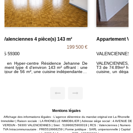
Appartement Valenciennes 3 pièce(s) 74.89 m2
128 000 €
VALENCIENNES 59300
VALENCIENNES, Centre-ville, au 2ème étage, Appartement
T3 de 74.89m² habitable offrant : une entrée, un séjour, une
cuisine, un dégagement, deux chambres, un WC, une salle
de bains, un cellier. Cave et place de parking privative.
HYPER-CENTRE! A proximité de toutes commodités. MDT
2078 DPE F Prix : 128000€ frais d'agence inclus, les frais
d'agence étant intégralement à la charge des vendeurs.
Mentions légales
Affichage des informations légales : L'agence détentrice du mandat original est La Rhonelle
Immobilier | Raison sociale : LA RHONELLE IMMOBILIER | Adresse siège social : 4 AVENUE DE
VERDUN - 59300 VALENCIENNES | Siret : 51996825900019 | RCS : Valenciennes | Numero
TVA Intracommunautaire : FR65519968259 | Forme juridique : SARL unipersonnelle | Capital