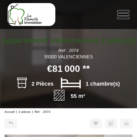
Appartement Valenciennes 2 pièce(s)
Réf : 2074
59300 VALENCIENNES
€81 000
**
2 Pièces
1 chambre(s)
55 m²
Accueil
2 pièces
Ref. : 2074