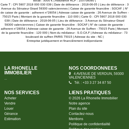
social : 5000 € | Assurance RCP : 105708080 |
Carte T : CPI 5907 2018 000 030 039 | Date de délivrance : 2018-06-05 | Lieu de délivrance : 3
Avenue du Sénateur Girard 59300 valenciennnes | Caisse de garantie financière : SOCAF. | N°
de caisse de garantie : adherent n°28054 | Adresse caisse de garantie : 26 Avenue de Suffren -
75015 Paris | Montant de la garantie financière : 110 000 | Carte G : CPI 5907 2018 000 030
039 | Date de délivrance : 2018-06-05 | Lieu de délivrance : 3 Avenue du Sénateur Girard
59300 valenciennnes | Caisse de garantie financière : SOCAF | N° de caisse de garantie :
adherent n°28054 | Adresse caisse de garantie : 26 Avenue de Suffren - 75015 Paris | Montant
de la garantie financière : 120 000 | Nom du médiateur : S.O.CA.F | Adresse du médiateur : 73
boulevard de suffren PARIS 75015 | Adresse du site : NC |
Entreprise juridiquement et financièrement indépendante
LA RHONELLE
NOS COORDONNÉES
IMMOBILIER
4 AVENUE DE VERDUN, 59300
VALENCIENNES
...
Tél. : +33 3 27 34 87 50
NOS SERVICES
LIENS PRATIQUES
Acheter
© 2026 La Rhonelle Immobilier
Vendre
Notre agence
Louer
Plan du site
Gérance
Contactez-nous
Estimation
Mentions
Politique de confidentialité