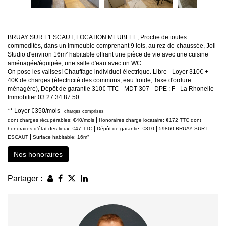
BRUAY SUR L'ESCAUT, LOCATION MEUBLEE, Proche de toutes
commodités, dans un immeuble comprenant 9 lots, au rez-de-chaussée, Joli
Studio d'environ 16m² habitable offrant une pièce de vie avec une cuisine
aménagée/équipée, une salle d'eau avec un WC.
On pose les valises! Chauffage individuel électrique. Libre - Loyer 310€ +
40€ de charges (électricité des communs, eau froide, Taxe d'ordure
ménagère), Dépôt de garantie 310€ TTC - MDT 307 - DPE : F - La Rhonelle
Immobilier 03.27.34.87.50
**
Loyer €350/mois
charges comprises
|
dont charges récupérables: €40/mois
Honoraires charge locataire: €172 TTC
dont
|
|
honoraires d'état des lieux: €47 TTC
Dépôt de garantie: €310
59860 BRUAY SUR L
|
ESCAUT
Surface habitable: 16m²
Nos honoraires
Partager :