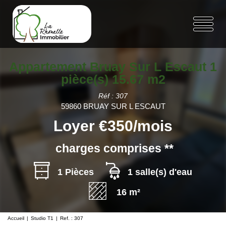
Appartement Bruay Sur L Escaut 1
pièce(s) 15.67 m2
Réf : 307
59860 BRUAY SUR L ESCAUT
Loyer €350/mois
charges comprises **
1 Pièces
1 salle(s) d'eau
16 m²
Accueil
Studio T1
Ref. : 307