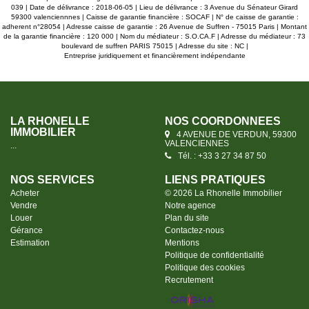
039 | Date de délivrance : 2018-06-05 | Lieu de délivrance : 3 Avenue du Sénateur Girard
59300 valenciennnes | Caisse de garantie financière : SOCAF | N° de caisse de garantie :
adherent n°28054 | Adresse caisse de garantie : 26 Avenue de Suffren - 75015 Paris | Montant
de la garantie financière : 120 000 | Nom du médiateur : S.O.CA.F | Adresse du médiateur : 73
boulevard de suffren PARIS 75015 | Adresse du site : NC |
Entreprise juridiquement et financièrement indépendante
LA RHONELLE
NOS COORDONNÉES
IMMOBILIER
4 AVENUE DE VERDUN, 59300
VALENCIENNES
...
Tél. : +33 3 27 34 87 50
NOS SERVICES
LIENS PRATIQUES
Acheter
© 2026 La Rhonelle Immobilier
Vendre
Notre agence
Louer
Plan du site
Gérance
Contactez-nous
Estimation
Mentions
Politique de confidentialité
Politique des cookies
Recrutement