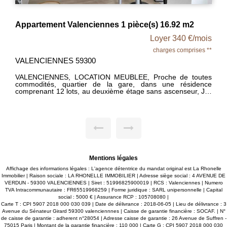
Appartement Valenciennes 1 pièce(s) 16.92 m2
Loyer 340 €/mois
charges comprises **
VALENCIENNES 59300
VALENCIENNES, LOCATION MEUBLEE, Proche de toutes
commodités, quartier de la gare, dans une résidence
comprenant 12 lots, au deuxième étage sans ascenseur, Joli
Studio d'environ 17m² habitable offrant une pièce de vie avec
une cuisine aménagée/équipée, une salle d'eau avec un WC.
On pose les valises! Chauffage individuel électrique. Libre -
Loyer 310€ + 30€ de charges (électricité des communs, eau
froide Taxe d'ordure ménagère), Dépôt de garantie 310€
TTC - MDT 187 - DPE : EN COURS - La Rhonelle Immobilier
03.27.34.87.50
Mentions légales
Affichage des informations légales : L'agence détentrice du mandat original est La Rhonelle
Immobilier | Raison sociale : LA RHONELLE IMMOBILIER | Adresse siège social : 4 AVENUE DE
VERDUN - 59300 VALENCIENNES | Siret : 51996825900019 | RCS : Valenciennes | Numero
TVA Intracommunautaire : FR65519968259 | Forme juridique : SARL unipersonnelle | Capital
social : 5000 € | Assurance RCP : 105708080 |
Carte T : CPI 5907 2018 000 030 039 | Date de délivrance : 2018-06-05 | Lieu de délivrance : 3
Avenue du Sénateur Girard 59300 valenciennnes | Caisse de garantie financière : SOCAF. | N°
de caisse de garantie : adherent n°28054 | Adresse caisse de garantie : 26 Avenue de Suffren -
75015 Paris | Montant de la garantie financière : 110 000 | Carte G : CPI 5907 2018 000 030