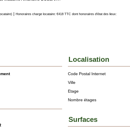
|
ocataire)
Honoraires charge locataire: €418 TTC
dont honoraires d'état des lieux:
Localisation
ement
Code Postal Internet
Ville
Etage
Nombre étages
Surfaces
R