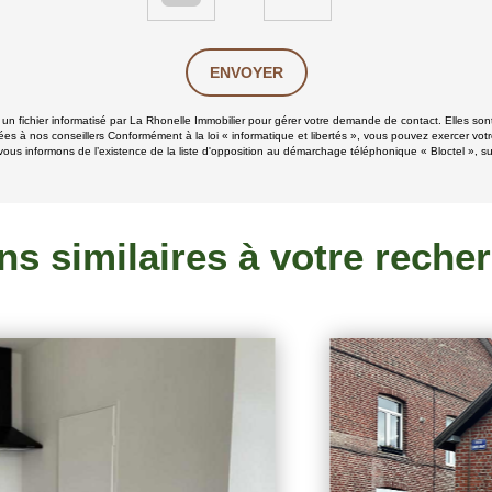
ENVOYER
s un fichier informatisé par La Rhonelle Immobilier pour gérer votre demande de contact. Elles sont
ées à nos conseillers Conformément à la loi « informatique et libertés », vous pouvez exercer votr
ous informons de l’existence de la liste d'opposition au démarchage téléphonique « Bloctel », sur
ns similaires à votre reche