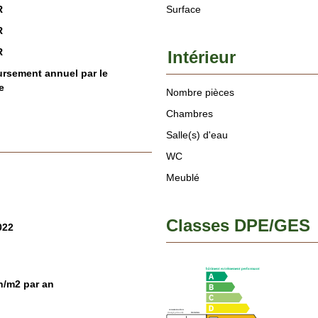
R
Surface
R
R
Intérieur
sement annuel par le
e
Nombre pièces
Chambres
Salle(s) d'eau
WC
Meublé
Classes DPE/GES
022
/m2 par an