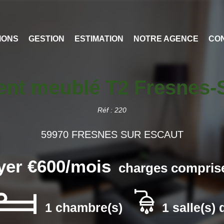
IONS
GESTION
ESTIMATION
NOTRE AGENCE
CO
nt meublé T2 Fresnes-
Réf : 220
59970 FRESNES SUR ESCAUT
yer €600/mois
charges comprise
1 chambre(s)
1 salle(s) 