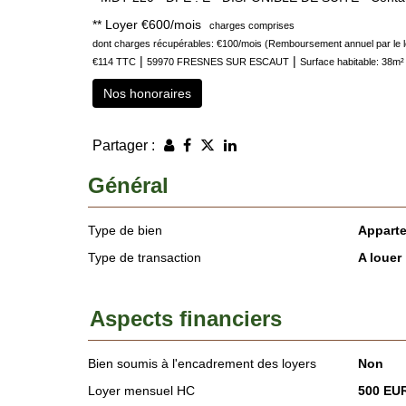
**
Loyer €600/mois
charges comprises
dont charges récupérables: €100/mois (Remboursement annuel par le l
|
|
€114 TTC
59970 FRESNES SUR ESCAUT
Surface habitable: 38m²
Nos honoraires
Partager :
Général
Type de bien
Appart
Type de transaction
A louer
Aspects financiers
Bien soumis à l'encadrement des loyers
Non
Loyer mensuel HC
500 EU