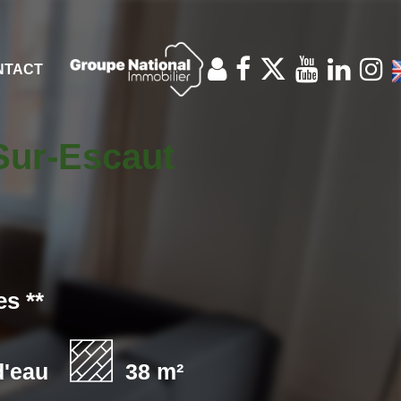
NTACT
Sur-Escaut
s **
d'eau
38 m²