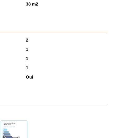
38 m2
2
1
1
1
Oui