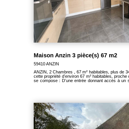
Maison Anzin 3 pièce(s) 67 m2
59410 ANZIN
ANZIN, 2 Chambres , 67 m² habitables, plus de 348
cette propriété d'environ 67 m² habitables, proche
se compose : D'une entrée donnant accès à un sé
bain et une véranda . Un étage avec 2 chambres. A l'Extérieur, Un portail motorisé,
une terrasse, possibilité de stationné plusieurs v
dépendances. MDT 3003 DPE D PRIX 139 000€ FA
intégralement à la charges des vendeurs.