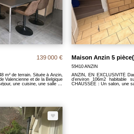
139 000 €
Maison Anzin 5 pièce
59410 ANZIN
 m² de terrain. Située à Anzin,
ANZIN, EN EXCLUSIVITÉ Dans 
 de Valencienne et de la Belgique
d'environ 106m2 habitable 
jour, une cuisine, une salle de
CHAUSSÉE : Un salon, une sall
une salle de bains avec douche et 
éhicules dans la propriété et des
ÉTAGE : Un palier desservan
I . Les frais d'agence étant
deux autres chambres. Les exté
DPE D MDT 1983 Quelques travaux à 
000€ FAI, les honoraires d'agen