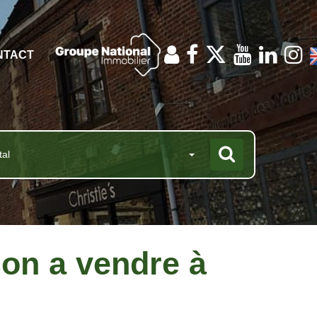
NTACT
tal
son a vendre à