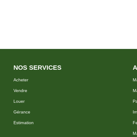
leur - Une surface commerciale
 mensuelles. Compteurs séparés
fage : gaz. MDT : 1946 DPE : C
eurs.
NOS SERVICES
A
Acheter
Ma
Vendre
Ma
Louer
Pa
Gérance
Im
Estimation
Fe
Ma