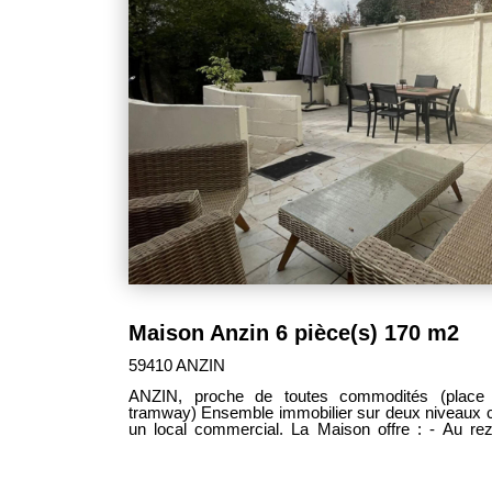
Maison Anzin 6 pièce(s) 170 m2
59410 ANZIN
ANZIN, proche de toutes commodités (place 
tramway) Ensemble immobilier sur deux niveaux composé : d'une habitation T5 et
un local commercial. La Maison offre : - Au rez-de-chaussée : une entrée, un
couloir, un salon, une salle à manger avec cuisin
bain, un WC. - Au 1er étage : vous y trouverez un
- Au deuxième étage : une troisième et une quatrième chambres. 