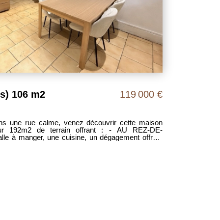
(s) 106 m2
119 000 €
une rue calme, venez découvrir cette maison
sur 192m2 de terrain offrant : - AU REZ-DE-
e à manger, une cuisine, un dégagement offrant
baignoire et un WC séparé, une cave. - AU 1ER
t deux grandes chambres. - AU SECOND ÉTAGE :
rieurs se composent d'une terrasse et un jardin.
prévoir mais très beau potentiel. Prix : 119
ce étant intégralement à la charge des vendeurs.