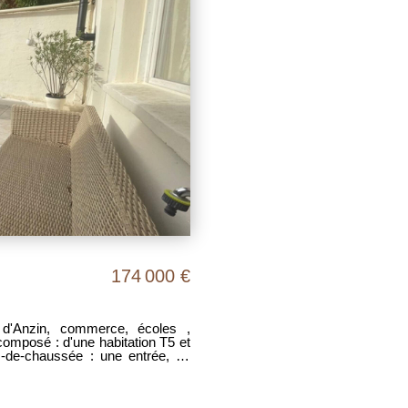
174 000 €
d'Anzin, commerce, écoles ,
e ouverte équipée, une salle de
e pièce d'eau et deux chambres.
A l'extérieur,: une