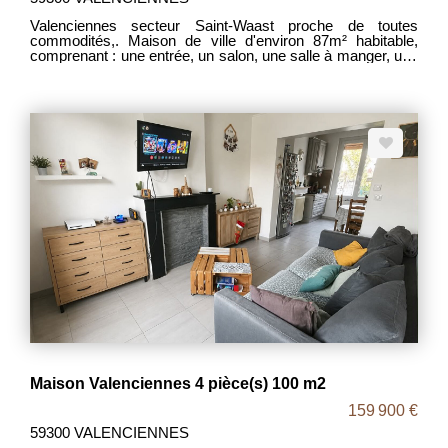
Valenciennes secteur Saint-Waast proche de toutes
commodités,. Maison de ville d'environ 87m² habitable,
comprenant : une entrée, un salon, une salle à manger, une
cuisine, une salle de bains, une remise, 3 chambres, un
grenier aménageable et un jardin. - Chauffage individuel:
gaz de ville. - MDT : 1942 - DPE F Travaux à prévoir Le
prix de vente est de 76 000€ frais d'agence inclus, à la
charge du vendeur.
Maison Valenciennes 4 pièce(s) 100 m2
159 900 €
59300 VALENCIENNES