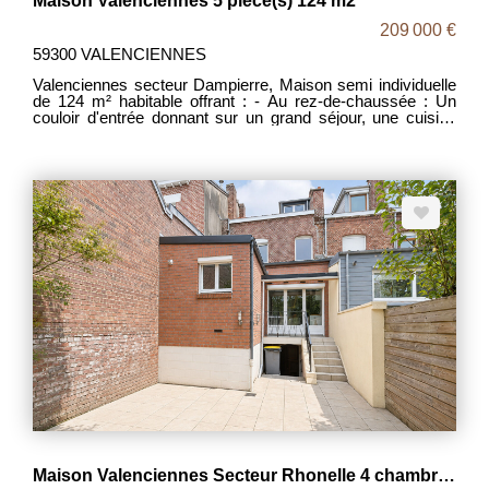
Maison Valenciennes 5 pièce(s) 124 m2
209 000 €
59300 VALENCIENNES
Valenciennes secteur Dampierre, Maison semi individuelle
de 124 m² habitable offrant : - Au rez-de-chaussée : Un
couloir d'entrée donnant sur un grand séjour, une cuisine
équipée, un WC avec possibilité salle d'eau, un véranda
chauffé de 21m² ouvert sur la terrasse. - Au premier étage :
un palier desservant deux chambres et une salle de bain. -
Au deuxième étage une troisième et quatrième chambres.
Une cave carrelé. Une terrasse, des dépendances et un
grand jardin rare sur ce secteur terminent ce bien. PAS DE
TRAVAUX ! Toiture, électricité, menuiserie 5 ans avec
garantie décennal. Proche centre ville, Axe autoroutier.
MDT 2067 DPE D Prix : 209 000 Euros frais d'agence
inclus, les honoraires d'agence étant intégralement à la
charge des vendeurs.
Maison Valenciennes Secteur Rhonelle 4 chambres 123 m2