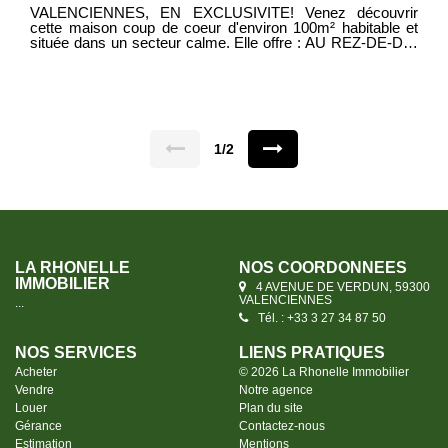
VALENCIENNES, EN EXCLUSIVITE! Venez découvrir
cette maison coup de coeur d'environ 100m² habitable et
située dans un secteur calme. Elle offre : AU REZ-DE-DE-
CHAUSSEE : Une entrée, un salon, une salle à manger
ouverte sur une cuisine aménagée/équipée, une buanderie,
une salle de bains avec douche, baignoire et WC, une cave
saine. AU 1ER ETAGE : Un palier desservant 2 belles
chambres AU SECOND ETAGE : Une grande chambre
avec dressing A L'EXTERIEUR : Une terrasse, un jardin et
2 remises DPE D MDT 1949 Prix : 159 900€ Frais
1/2
d'agence inclus, les frais d'agence sont à la charge des
vendeurs
LA RHONELLE
NOS COORDONNÉES
IMMOBILIER
4 AVENUE DE VERDUN, 59300
VALENCIENNES
...
Tél. : +33 3 27 34 87 50
NOS SERVICES
LIENS PRATIQUES
Acheter
© 2026 La Rhonelle Immobilier
Vendre
Notre agence
Louer
Plan du site
Gérance
Contactez-nous
Estimation
Mentions