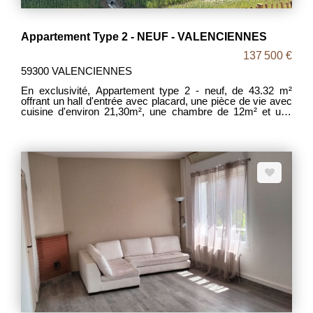
Appartement Type 2 - NEUF - VALENCIENNES
137 500 €
59300 VALENCIENNES
En exclusivité, Appartement type 2 - neuf, de 43.32 m²
offrant un hall d'entrée avec placard, une pièce de vie avec
cuisine d'environ 21,30m², une chambre de 12m² et une
salle de bains avec baignoire et WC. en extérieur : un
balcon de 6,7m². Chauffage central gaz individuel et une
place de parking. La résidence offre également un local
vélo sécurisé et un petit jardin commun. DPE : C (97).
Mandat 2093. Prix : 137500€ FAI (les frais d'agence sont
intégralement pris en charge par les vendeurs). Contact
Madame Amandine DUSSART.