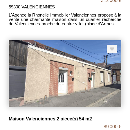
312 000 €
59300 VALENCIENNES
L'Agence la Rhonelle Immobilier Valenciennes propose à la
vente une charmante maison dans un quartier recherché
de Valenciennes proche du centre ville. (place d'Armes à 5
mn à pieds) - Au rez-de-chaussée : le hall d'entrée dessert
une belle pièce à vivre à l'ambiance chaleureuse ouverte
sur une cuisine équipée et aménagée . - Le premier étage
est composé : de trois chambres de belles dimensions et
d'une salle de bains. - Le deuxième étage est constitué :
d'un vaste plateau ( 57 m2 env.) pouvant faire office de
bureau ou de chambre. Coté vie pratique, le bien dispose
d'une cave, d'un cellier et d'un parking privatif situé d'une
résidence à proximité. Pour visiter vous pouvez contacter
Christophe voir coordonnées sur le site la Rhonelle
immobilier Valenciennes. Mandat: 2063 DPE: D, GES: D
Prix: 313 500€ frais d'agence inclus à la charge du vendeur.
Maison Valenciennes 2 pièce(s) 54 m2
89 000 €