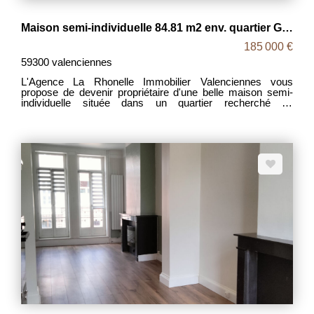
Maison semi-individuelle 84.81 m2 env. quartier Golf
185 000 €
59300 valenciennes
L'Agence La Rhonelle Immobilier Valenciennes vous
propose de devenir propriétaire d'une belle maison semi-
individuelle située dans un quartier recherché de
Valenciennes. Au rez-de-chaussée, l'entrée dessert un
salon/salle à manger lumineux et la cuisine. La véranda
vous accueillera pour profiter de vos soirée en famille avec
vue sur un grand jardin bien proportionné. L'étage
comprend trois chambres et une salle d'eau. Coté vie
pratique, vous bénéficiez d'une cave et d'un garage. Des
finitions sont à prévoir. A VISITER SANS TARDER ! Pour
plus de renseignements, vous pouvez contacter
Christophe.