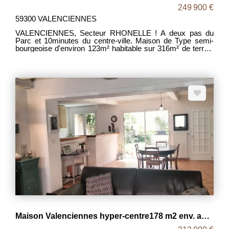
249 900 €
59300 VALENCIENNES
VALENCIENNES, Secteur RHONELLE ! A deux pas du
Parc et 10minutes du centre-ville. Maison de Type semi-
bourgeoise d'environ 123m² habitable sur 316m² de terrain
offrant : - AU-REZ-DE-CHAUSSEE : Une entrée avec
placards, un grand séjour, une cuisine aménagée/équipée
indépendante, une buanderie et un WC - AU PREMIER
ETAGE : Un palier desservant 2 chambres et une salle de
bains avec douche, baignoire, WC et double vasques. - AU
SECOND ETAGE : Un degagement desservant 2 autres
chambres dont une avec sa salle d'eau. A L'EXTERIEUR :
Une terrasse, un beau jardin donnant sur la Rhonelle et une
grande cave saine. BIEN RARE! A VISITE RAPIDEMENT!
DPE D MDT 2043 Prix : 249 900 € frais d'agence inclus,
les frais d'agence étant à la charge des vendeurs.
Maison Valenciennes hyper-centre178 m2 env. avec parking privatif