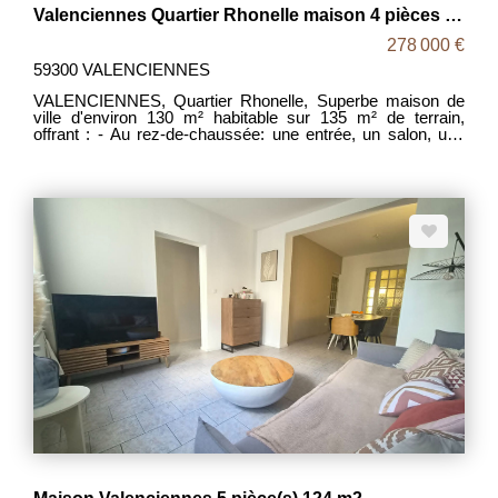
Valenciennes Quartier Rhonelle maison 4 pièces 130 m2
278 000 €
59300 VALENCIENNES
VALENCIENNES, Quartier Rhonelle, Superbe maison de
ville d'environ 130 m² habitable sur 135 m² de terrain,
offrant : - Au rez-de-chaussée: une entrée, un salon, une
salle à manger, une cuisine aménagée, un WC et une
grande cave donnant accès au jardin. - Au premier étage,
deux chambres et une salle de bains. - Au deuxième étage:
une grande mezzanine avec terrasse avec vue sur le
jardin, une belle chambre et un débarras. Possiblité de
créer une salle d'eau. A l'extérieur un beau jardin joliment
arboré et une grande terrasse bois sur pilotis. COUP DE
COEUR! FAIRE VITE ! MDT 2090 DPE : C, Prix: 278000€
honoraires intégralement à la charge des vendeurs.