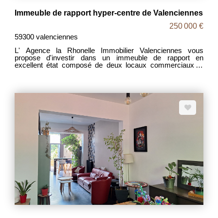
Immeuble de rapport hyper-centre de Valenciennes
250 000 €
59300 valenciennes
L' Agence la Rhonelle Immobilier Valenciennes vous
propose d'investir dans un immeuble de rapport en
excellent état composé de deux locaux commerciaux et
d'un appartement T3. Les lots sont actuellement loués
(appartement en 09/2026). Situé en hyper-centre le
stationnement disponible à proximité permet de recevoir
aisément la clientéle et contribue au caractère attractif du
bien. L'appartement T3 (81m2 env.) est en excellent et a
été rénové tout en conservant ses éléments d'origine
caractéristiques d'ancienne maison bourgeoise cheminée
de marbre, moulures..... La rentabilité est dans les attendus
du marché. Pour plus d'informations vous pouvez contacter
Christophe.