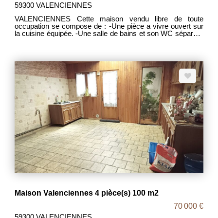
59300 VALENCIENNES
VALENCIENNES Cette maison vendu libre de toute
occupation se compose de : -Une pièce a vivre ouvert sur
la cuisine équipée. -Une salle de bains et son WC séparé. -
Une chambre de 17m². -Chauffage électrique, fenêtres
PVC, toiture propre en bon état. Pas d extérieur . Pour les
investisseurs, ce bien peut être louer 650 euros/moi MDP
1880 DPE D PRIX 89 000€ FAI. Les frais d 'agence étant a
la charge des vendeurs .
Maison Valenciennes 4 pièce(s) 100 m2
70 000 €
59300 VALENCIENNES