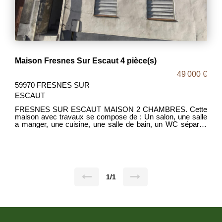
Maison Fresnes Sur Escaut 4 pièce(s)
49 000 €
59970 FRESNES SUR
ESCAUT
FRESNES SUR ESCAUT MAISON 2 CHAMBRES. Cette
maison avec travaux se compose de : Un salon, une salle
a manger, une cuisine, une salle de bain, un WC séparer,
une buanderie. A l'étage 2 chambres avec possibilité de
faire une 3eme chambres. Toiture propre. A prévoir
rénovation complète. Pas d'extérieur . MDP 1955 DPE
VIERGE PRIX 49 000€ FAI. Les frais d 'agence étant a la
charge des vendeurs.
1/1