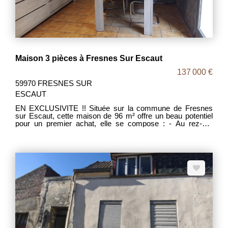
Maison 3 pièces à Fresnes Sur Escaut
137 000 €
59970 FRESNES SUR
ESCAUT
EN EXCLUSIVITE !! Située sur la commune de Fresnes
sur Escaut, cette maison de 96 m² offre un beau potentiel
pour un premier achat, elle se compose : - Au rez-de-
chaussée : Salon, salle à manger, cuisine équipée /
aménagée, salle de bains avec W.C et buanderie. - Au
premier étage : Palier, 2 chambres, 1 bureau . - En
extérieur : Grand jardin clos. Proche de toutes commodités,
commerces, écoles et axes autoroutiers. BIEN A VISITER
SANS TARDER !!!!!! MDT : 2028 D.P.E : E G.E.S : D Prix :
137 000 € Frais d'agence inclus, les frais d'agence sont à la
charge des vendeurs