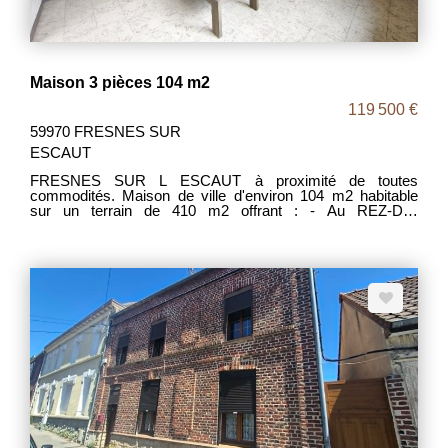
Maison 3 pièces 104 m2
119 500 €
59970 FRESNES SUR
ESCAUT
FRESNES SUR L ESCAUT à proximité de toutes
commodités. Maison de ville d'environ 104 m2 habitable
sur un terrain de 410 m2 offrant : - Au REZ-DE-
CHAUSSEE : Un séjour, une salle à manger, une cuisine,
une SDB, un WC. - AU 1ER ETAGE : 2 chambres. - AU
2EME ETAGE : grenier aménageable. - A L'EXTERIEUR :
Un garage et un joli jardin. IDEAL 1er ACHAT MDT 2096
DPE D / D Prix : 119500 euros Frais d'Agence Inclus. Les
frais d'agence étant intégralement à la charge des
vendeurs.