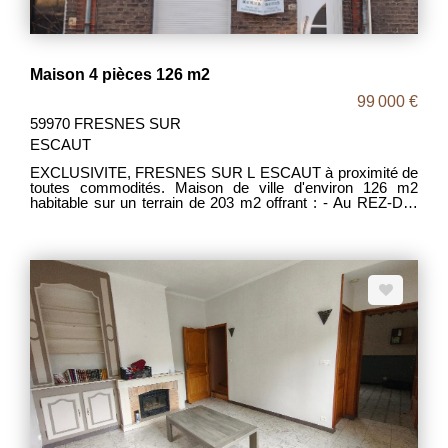
Maison 4 pièces 126 m2
99 000 €
59970 FRESNES SUR
ESCAUT
EXCLUSIVITE, FRESNES SUR L ESCAUT à proximité de
toutes commodités. Maison de ville d'environ 126 m2
habitable sur un terrain de 203 m2 offrant : - Au REZ-DE-
CHAUSSEE : Un séjour, une salle à manger, une cuisine,
une salle d'eau, un WC. - AU 1ER ETAGE : 2 chambres. -
AU 2EME ETAGE : grenier aménageable. - A
L'EXTERIEUR : un joli jardin. IDEAL 1er ACHAT MDT 2073
DPE D / D Prix : 99000 euros Frais d'Agence Inclus. Les
frais d'agence étant intégralement à la charge des
vendeurs.