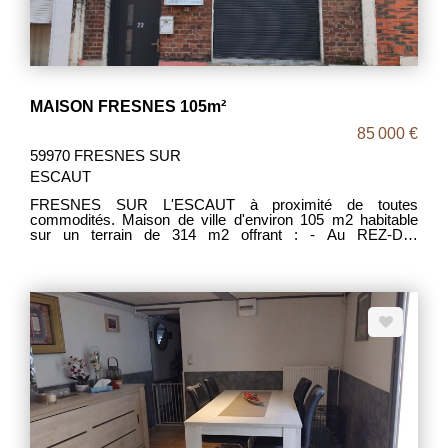
MAISON FRESNES 105m²
85 000 €
59970 FRESNES SUR
ESCAUT
FRESNES SUR L'ESCAUT à proximité de toutes
commodités. Maison de ville d'environ 105 m2 habitable
sur un terrain de 314 m2 offrant : - Au REZ-DE-
CHAUSSEE : Un séjour, une salle à manger, une cuisine,
une salle d'eau, un WC, une cave saine. - AU 1ER ETAGE
: 2 grandes chambres. - AU 2EME ETAGE : Un grenier
aménageable. - A L'EXTERIEUR : Une dépendance et un
joli jardin. IDEAL 1er ACHAT MDT 1909 DPE D Prix :
85000 euros Frais d'Agence Inclus