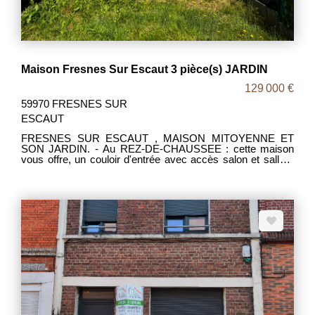
Maison Fresnes Sur Escaut 3 pièce(s) JARDIN
129 000 €
59970 FRESNES SUR
ESCAUT
FRESNES SUR ESCAUT , MAISON MITOYENNE ET
SON JARDIN. - Au REZ-DE-CHAUSSEE : cette maison
vous offre, un couloir d'entrée avec accès salon et salle à
manger ainsi que l'espace cuisine. Vous y trouverez
également un WC indépendant et une salle de douche. une
cave. - Au 1er étage : une salle de bains et 2 chambres. -
Au 2ème étage : grenier aménageable pouvant y accueillir
2 chambres supplémentaires. - Chauffage au gaz, double
vitrage. MDT 2061 DPE D PRIX 129000€FAI Les frais
d'agence étant à la charge des vendeurs.