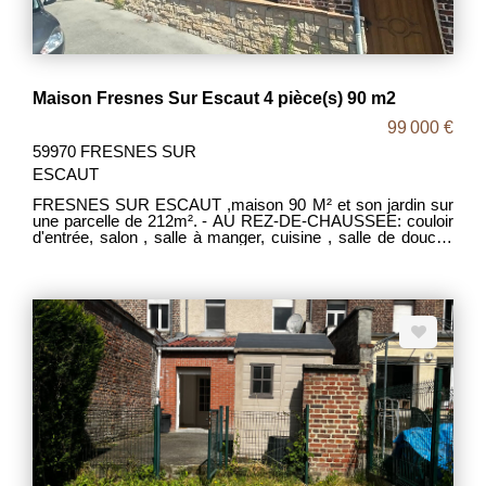
Maison Fresnes Sur Escaut 4 pièce(s) 90 m2
99 000 €
59970 FRESNES SUR
ESCAUT
FRESNES SUR ESCAUT ,maison 90 M² et son jardin sur
une parcelle de 212m². - AU REZ-DE-CHAUSSEE: couloir
d'entrée, salon , salle à manger, cuisine , salle de douche
,une chambre, une buanderie, une salle de douche et une
cave. - AU 1ER ETAGE : un pallier avec 2 chambres. - AU
2eme ETAGE : un grenier aménageable de 15m² - A
L'EXTERIEUR: un jolie terrain avec passage sur le coté (
vélos, moto, piéton, poubelle ). BEAU POTENTIEL, IDEAL
POUR UN PREMIER ACHAT. - Chauffage gaz . Travaux
d'isolation à prévoir. Menuiserie double vitrage. MDT 2085
DPE G PRIX 99 000€ FAI. - Les frais d'agence sont à la
charges des vendeurs.