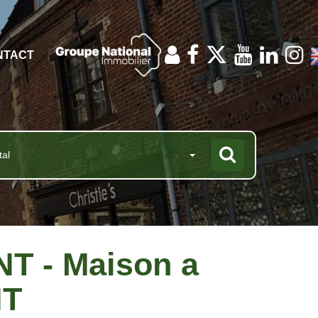
NTACT
tal
T - Maison a
NT