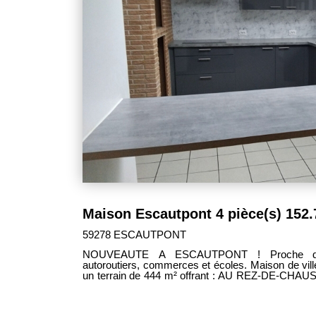
59278 ESCAUTPONT
NOUVEAUTE A ESCAUTPONT ! Proche de 
autoroutiers, commerces et écoles. Maison de vill
un terrain de 444 m² offrant : AU REZ-DE-CHAUS
cheminée à insert bois, salle à manger, cuisine é
w.c et buanderie. AU 1ER ETAGE : Un palier desservant 2 belles chambres dont
une avec dressing. AU SECOND ETAGE : Une grande chambre. A