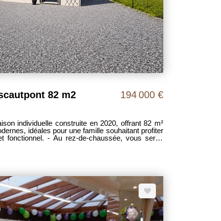
Escautpont 82 m2
194 000 €
on individuelle construite en 2020, offrant 82 m²
dernes, idéales pour une famille souhaitant profiter
z-de-chaussée, vous serez
 vie lumineuse comprenant un séjour ouvert sur une
nt équipée. Ce niveau dispose également d'un WC
 technique accueillant le cumulus, la chaudière gaz
t un espace pratique pour le rangement et les
maison. - À l'étage, un dégagement dessert trois
u'une salle de bains fonctionnelle, parfaitement
le. - À l'extérieur, vous profiterez d'un agréable
oments de détente en famille ou entre amis, ainsi que
t un espace de stockage supplémentaire. MDT 2084
agence inclus (charge vendeurs)