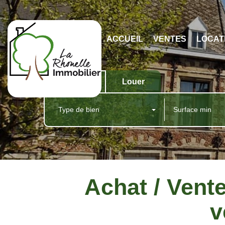
ACCUEIL
VENTES
LOCAT
Acheter
Louer
Type de bien
Achat / Ven
v