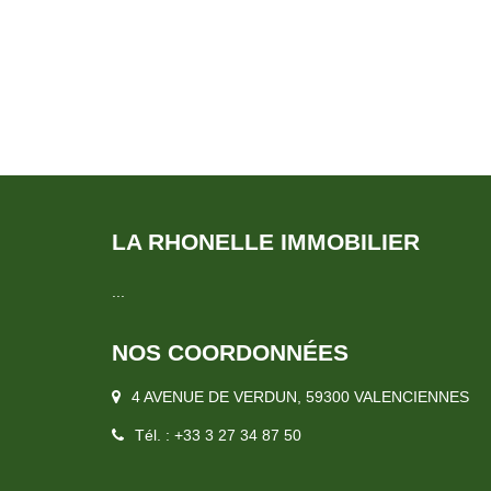
L'EXTERIEUR : Une terrasse, jardin clos expos
1986 DPE : D G.E.S : D Prix : 169 000 € frais d'agence inclus, les frais d'agence
sont à la charge du vendeur. Pour plus d'infor
Christophe (RSAC: 850942426) au 07 86 11 42 53. IDE
PREMIERE ACQUISITION ! A VISITER SANS T
LA RHONELLE IMMOBILIER
...
NOS COORDONNÉES
4 AVENUE DE VERDUN, 59300 VALENCIENNES
Tél. : +33 3 27 34 87 50