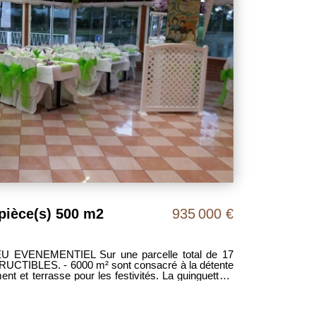
pièce(s) 500 m2
935 000 €
EVENEMENTIEL Sur une parcelle total de 17
UCTIBLES. - 6000 m² sont consacré à la détente
es années de réussite et de travail pour votre plus
ns etc...), sans oublier les belles
temps de la retraite est venu pour les propriétaires.