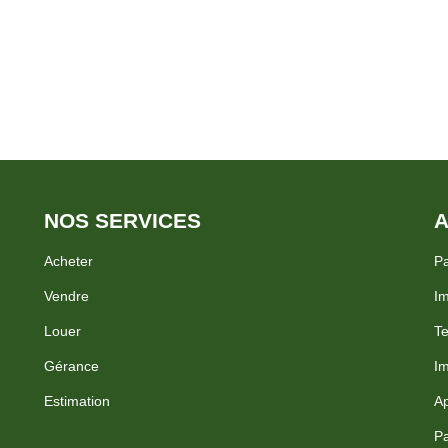
é sud et hangar . MANDANT n° :
Ils vous laissent tout le matériel : cuisine, vaisselle, décorations, tables, 
matériel d'extérieur et pour le 
mations, vous pouvez contacter
Pour créer un nouveau souffle
AL POUR UNE
SOUMIS AU DPE prix : 93500
ARDER !
intégralement a la charge des v
NOS SERVICES
A
Acheter
Pa
Vendre
Im
Louer
Te
Gérance
Im
Estimation
Ap
Pa