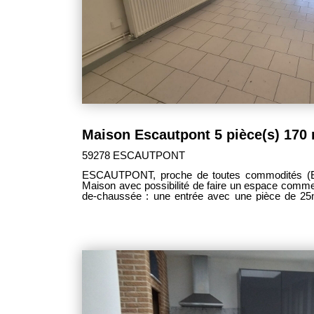
Maison Escautpont 5 pièce(s) 170
59278 ESCAUTPONT
ESCAUTPONT, proche de toutes commodités (E
Maison avec possibilité de faire un espace commercial L
de-chaussée : une entrée avec une pièce de 25
séjour, cuisine équipée, une salle de bain, un WC, 
1er étage : vous y trouverez un WC supplémen
douche et baignoire, une chambre de 18m². - Au 
A l'extérieur,: une terrasse et un jardin Chauffage 
et entretenue ) Pas de travaux à prévoir Pos
supplémentaire au Rez-De-Chaussée MDT : 3000 DPE : D. Le pri
de 139 000€ frais d'agence inclus, les honoraires 
charge des vendeurs.