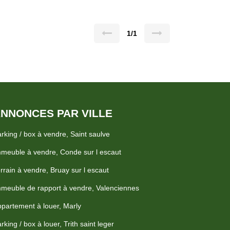
chaises,
plus grand plaisir des festivaliers, la LISENCE IV.
 a ce bel espace, alors, on visite! MDT 1967 NON
0 € Frais d agence inclus , les frais étant
endeurs.
1/1
NNONCES PAR VILLE
rking / box à vendre, Saint saulve
meuble à vendre, Conde sur l escaut
rrain à vendre, Bruay sur l escaut
meuble de rapport à vendre, Valenciennes
partement à louer, Marly
rking / box à louer, Trith saint leger