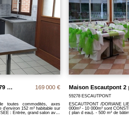
Maison Escautpont 4 pièce(s) 152.79 m2
169 000 €
Maison Escautpont 2 
59278 ESCAUTPONT
toutes commodités, axes
ESCAUTPONT /DORIANE LIEU 
e d'environ 152 m² habitable sur
000m² - 10 000m² sont CONSTR
SEE : Entrée, grand salon avec
( plan d eau). - 500 m² de bâtiment et terrasse pour les festivités. La guinguette à
quipée et aménagée, salle d'eau,
Escautpont est à vendre ! Avec d
grand plaisir ( Mariages, anniversaires , communio
parties de pêche en famille, le 