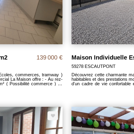
 m2
139 000 €
Maison Individuelle 
59278 ESCAUTPONT
coles, commerces, tramway )
Découvrez cette charmante mais
a Maison offre : - Au rez-
habitables et des prestations mo
m² ( Possibilité commerce ) un
d'un cadre de vie confortable et fonctionnel. - Au re
une buanderie et un cellier. - Au
séduits par une belle pièce de
taire, une salle de bain avec
cuisine aménagée et entièreme
deuxième étage : Deux chambres
indépendant ainsi que d'un local
: Gaz de ville ( chaudière récente
et une arrivée d'eau, offran
sibilité de faire une chambre
équipements techniques de la 
x de vente est
chambres confortables ainsi q
d'agence étant intégralement à la
adaptée aux besoins d'une famil
jardin privatif, idéal pour les m
d'un abri de jardin permettan
DPE C Prix : 194 000€ Frais d'