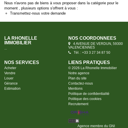
Nous n'avons pas de biens à vous proposer dans la catégorie pour le
moment , plusieurs options s'offrent à vous :
Transmettez-nous votre demande
LA RHONELLE
NOS COORDONNÉES
IMMOBILIER
4 AVENUE DE VERDUN, 59300
VALENCIENNES
...
Tél. : +33 3 27 34 87 50
NOS SERVICES
LIENS PRATIQUES
Acheter
© 2026 La Rhonelle Immobilier
Vendre
Notre agence
Louer
Plan du site
Gérance
Contactez-nous
Estimation
Mentions
Politique de confidentialité
Politique des cookies
Recrutement
Agence membre du GNI