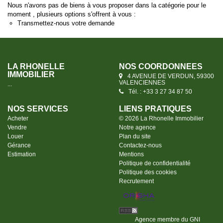
Nous n'avons pas de biens à vous proposer dans la catégorie pour le
moment , plusieurs options s'offrent à vous :
Transmettez-nous votre demande
LA RHONELLE
NOS COORDONNÉES
IMMOBILIER
4 AVENUE DE VERDUN, 59300
VALENCIENNES
...
Tél. : +33 3 27 34 87 50
NOS SERVICES
LIENS PRATIQUES
Acheter
© 2026 La Rhonelle Immobilier
Vendre
Notre agence
Louer
Plan du site
Gérance
Contactez-nous
Estimation
Mentions
Politique de confidentialité
Politique des cookies
Recrutement
Agence membre du GNI