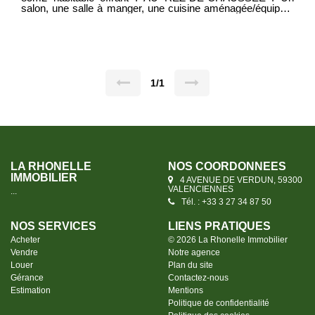
salon, une salle à manger, une cuisine aménagée/équipée,
une salle d'eau, un WC, une buanderie, une cave AU 1ER
ÉTAGE : Un palier desservant 2 belles chambres AU
SECOND ÉTAGE : Grenier aménageable (déjà isolé) À
L'EXTÉRIEUR : Une cour carrelée et un garage DPE E
MDT 2018 Prix : 126 000€ Frais d'agence inclus, les frais
sont à la charge du vendeur Idéal 1er achat
1/1
LA RHONELLE
NOS COORDONNÉES
IMMOBILIER
4 AVENUE DE VERDUN, 59300
VALENCIENNES
...
Tél. : +33 3 27 34 87 50
NOS SERVICES
LIENS PRATIQUES
Acheter
© 2026 La Rhonelle Immobilier
Vendre
Notre agence
Louer
Plan du site
Gérance
Contactez-nous
Estimation
Mentions
Politique de confidentialité