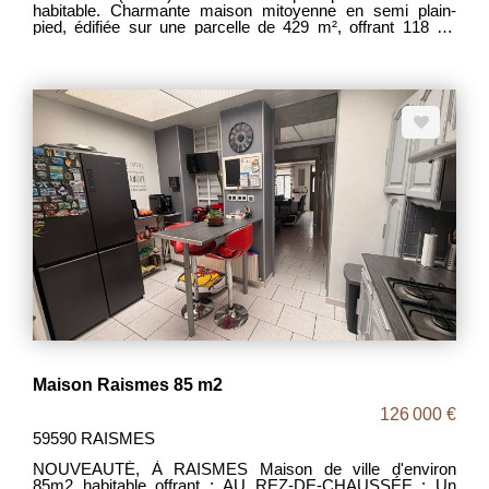
habitable. Charmante maison mitoyenne en semi plain-
pied, édifiée sur une parcelle de 429 m², offrant 118 m²
habitables et un beau potentiel. - Au rez-de-chaussée :
entrée, salon, salle à manger, grande cuisine aménagée,
salle de bains avec WC, une chambre avec accès direct à
l'extérieur et espace dressing ou coin douche. - À l'étage :
deux chambres. - Grenier aménagé pouvant accueillir une
quatrième chambre. - Cour et jardin agréables. Chauffage
gaz, double vitrage. Situation idéale, proche commerces et
axes autoroutiers. DPE : E Prix : 110 000 € FAI Frais
d'agence à la charge des vendeurs. À visiter sans tarder !
Maison Raismes 85 m2
126 000 €
59590 RAISMES
NOUVEAUTÉ, À RAISMES Maison de ville d'environ
85m2 habitable offrant : AU REZ-DE-CHAUSSÉE : Un