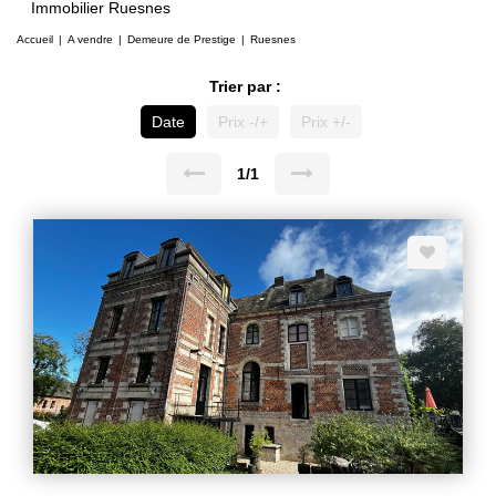
Immobilier Ruesnes
Accueil
A vendre
Demeure de Prestige
Ruesnes
Trier par :
Date
Prix -/+
Prix +/-
1/1