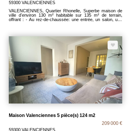
59300 VALENCIENNES
VALENCIENNES, Quartier Rhonelle, Superbe maison de
ville d'environ 130 m² habitable sur 135 m² de terrain,
offrant : - Au rez-de-chaussée: une entrée, un salon, une
salle à manger, une cuisine aménagée, un WC et une
grande cave donnant accès au jardin. - Au premier étage,
deux chambres et une salle de bains. - Au deuxième étage:
une grande mezzanine avec terrasse avec vue sur le
jardin, une belle chambre et un débarras. Possiblité de
créer une salle d'eau. A l'extérieur un beau jardin joliment
arboré et une grande terrasse bois sur pilotis. COUP DE
COEUR! FAIRE VITE ! MDT 2090 DPE : C, Prix: 278000€
honoraires intégralement à la charge des vendeurs.
Maison Valenciennes 5 pièce(s) 124 m2
209 000 €
59300 VALENCIENNES