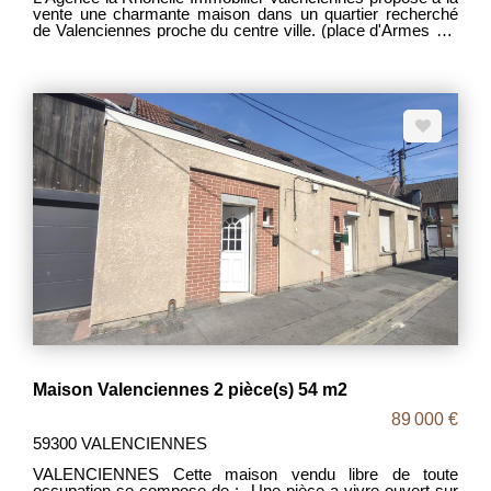
vente une charmante maison dans un quartier recherché
de Valenciennes proche du centre ville. (place d'Armes à 5
mn à pieds) - Au rez-de-chaussée : le hall d'entrée dessert
une belle pièce à vivre à l'ambiance chaleureuse ouverte
sur une cuisine équipée et aménagée . - Le premier étage
est composé : de trois chambres de belles dimensions et
d'une salle de bains. - Le deuxième étage est constitué :
d'un vaste plateau ( 57 m2 env.) pouvant faire office de
bureau ou de chambre. Coté vie pratique, le bien dispose
d'une cave, d'un cellier et d'un parking privatif situé d'une
résidence à proximité. Pour visiter vous pouvez contacter
Christophe voir coordonnées sur le site la Rhonelle
immobilier Valenciennes. Mandat: 2063 DPE: D, GES: D
Prix: 313 500€ frais d'agence inclus à la charge du vendeur.
Maison Valenciennes 2 pièce(s) 54 m2
89 000 €
59300 VALENCIENNES
VALENCIENNES Cette maison vendu libre de toute
occupation se compose de : -Une pièce a vivre ouvert sur