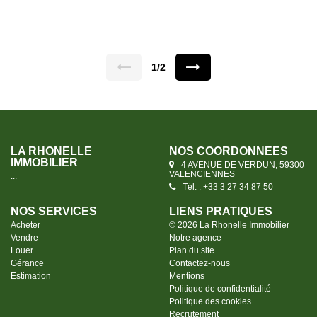
CHAUSSEE : Une entrée, un salon, une salle à manger
ouverte sur une cuisine aménagée/équipée, une buanderie,
une salle de bains avec douche, baignoire et WC, une cave
saine. AU 1ER ETAGE : Un palier desservant 2 belles
chambres AU SECOND ETAGE : Une grande chambre
avec dressing A L'EXTERIEUR : Une terrasse, un jardin et
2 remises DPE D MDT 1949 Prix : 159 900€ Frais
1/2
d'agence inclus, les frais d'agence sont à la charge des
vendeurs
LA RHONELLE
NOS COORDONNÉES
IMMOBILIER
4 AVENUE DE VERDUN, 59300
VALENCIENNES
...
Tél. : +33 3 27 34 87 50
NOS SERVICES
LIENS PRATIQUES
Acheter
© 2026 La Rhonelle Immobilier
Vendre
Notre agence
Louer
Plan du site
Gérance
Contactez-nous
Estimation
Mentions
Politique de confidentialité
Politique des cookies
Recrutement