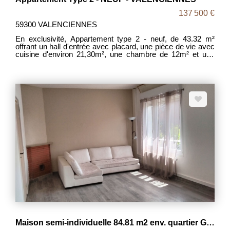
137 500 €
59300 VALENCIENNES
En exclusivité, Appartement type 2 - neuf, de 43.32 m²
offrant un hall d'entrée avec placard, une pièce de vie avec
cuisine d'environ 21,30m², une chambre de 12m² et une
salle de bains avec baignoire et WC. en extérieur : un
balcon de 6,7m². Chauffage central gaz individuel et une
place de parking. La résidence offre également un local
vélo sécurisé et un petit jardin commun. DPE : C (97).
Mandat 2093. Prix : 137500€ FAI (les frais d'agence sont
intégralement pris en charge par les vendeurs). Contact
Madame Amandine DUSSART.
Maison semi-individuelle 84.81 m2 env. quartier Golf