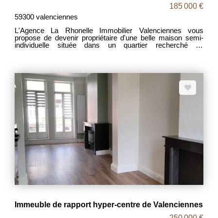
185 000 €
59300 valenciennes
L'Agence La Rhonelle Immobilier Valenciennes vous
propose de devenir propriétaire d'une belle maison semi-
individuelle située dans un quartier recherché de
Valenciennes. Au rez-de-chaussée, l'entrée dessert un
salon/salle à manger lumineux et la cuisine. La véranda
vous accueillera pour profiter de vos soirée en famille avec
vue sur un grand jardin bien proportionné. L'étage
comprend trois chambres et une salle d'eau. Coté vie
pratique, vous bénéficiez d'une cave et d'un garage. Des
finitions sont à prévoir. A VISITER SANS TARDER ! Pour
plus de renseignements, vous pouvez contacter
Christophe.
Immeuble de rapport hyper-centre de Valenciennes
250 000 €