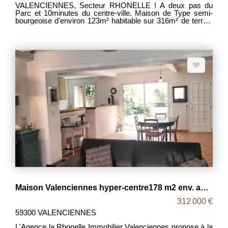
VALENCIENNES, Secteur RHONELLE ! A deux pas du
Parc et 10minutes du centre-ville. Maison de Type semi-
bourgeoise d'environ 123m² habitable sur 316m² de terrain
offrant : - AU-REZ-DE-CHAUSSEE : Une entrée avec
placards, un grand séjour, une cuisine aménagée/équipée
indépendante, une buanderie et un WC - AU PREMIER
ETAGE : Un palier desservant 2 chambres et une salle de
bains avec douche, baignoire, WC et double vasques. - AU
SECOND ETAGE : Un degagement desservant 2 autres
chambres dont une avec sa salle d'eau. A L'EXTERIEUR :
Une terrasse, un beau jardin donnant sur la Rhonelle et une
grande cave saine. BIEN RARE! A VISITE RAPIDEMENT!
DPE D MDT 2043 Prix : 249 900 € frais d'agence inclus,
les frais d'agence étant à la charge des vendeurs.
Maison Valenciennes hyper-centre178 m2 env. avec parking privatif
312 000 €
59300 VALENCIENNES
L'Agence la Rhonelle Immobilier Valenciennes propose à la