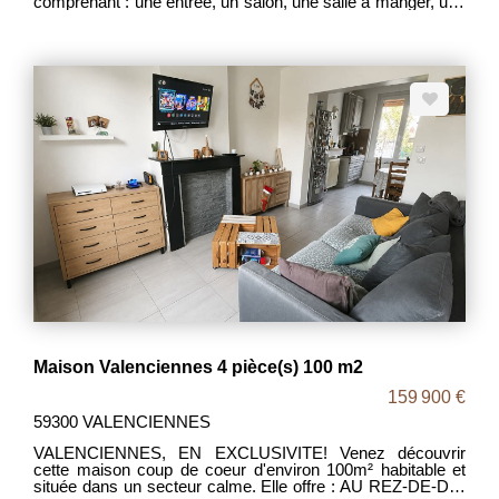
comprenant : une entrée, un salon, une salle à manger, une
cuisine, une salle de bains, une remise, 3 chambres, un
grenier aménageable et un jardin. - Chauffage individuel:
gaz de ville. - MDT : 1942 - DPE F Travaux à prévoir Le
prix de vente est de 76 000€ frais d'agence inclus, à la
charge du vendeur.
Maison Valenciennes 4 pièce(s) 100 m2
159 900 €
59300 VALENCIENNES
VALENCIENNES, EN EXCLUSIVITE! Venez découvrir
cette maison coup de coeur d'environ 100m² habitable et
située dans un secteur calme. Elle offre : AU REZ-DE-DE-