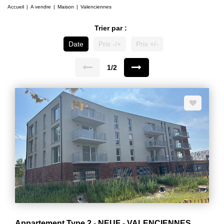
Accueil
A vendre
Maison
Valenciennes
Trier par :
Date
Prix -/+
Prix +/-
1/2
Appartement Type 2 - NEUF - VALENCIENNES