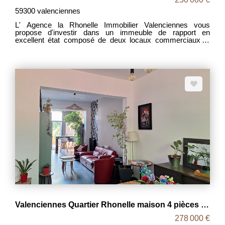
59300 valenciennes
L' Agence la Rhonelle Immobilier Valenciennes vous
propose d'investir dans un immeuble de rapport en
excellent état composé de deux locaux commerciaux et
d'un appartement T3. Les lots sont actuellement loués
(appartement en 09/2026). Situé en hyper-centre le
stationnement disponible à proximité permet de recevoir
aisément la clientéle et contribue au caractère attractif du
bien. L'appartement T3 (81m2 env.) est en excellent et a
été rénové tout en conservant ses éléments d'origine
caractéristiques d'ancienne maison bourgeoise cheminée
de marbre, moulures..... La rentabilité est dans les attendus
du marché. Pour plus d'informations vous pouvez contacter
Christophe.
Valenciennes Quartier Rhonelle maison 4 pièces 130 m2
278 000 €