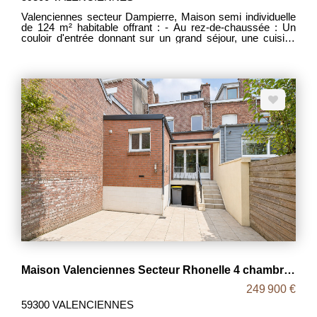
Valenciennes secteur Dampierre, Maison semi individuelle
de 124 m² habitable offrant : - Au rez-de-chaussée : Un
couloir d'entrée donnant sur un grand séjour, une cuisine
équipée, un WC avec possibilité salle d'eau, un véranda
chauffé de 21m² ouvert sur la terrasse. - Au premier étage :
un palier desservant deux chambres et une salle de bain. -
Au deuxième étage une troisième et quatrième chambres.
Une cave carrelé. Une terrasse, des dépendances et un
grand jardin rare sur ce secteur terminent ce bien. PAS DE
TRAVAUX ! Toiture, électricité, menuiserie 5 ans avec
garantie décennal. Proche centre ville, Axe autoroutier.
MDT 2067 DPE D Prix : 209 000 Euros frais d'agence
inclus, les honoraires d'agence étant intégralement à la
charge des vendeurs.
Maison Valenciennes Secteur Rhonelle 4 chambres 123 m2
249 900 €
59300 VALENCIENNES