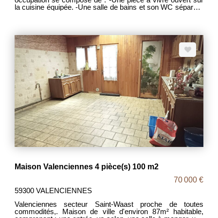
la cuisine équipée. -Une salle de bains et son WC séparé. -
Une chambre de 17m². -Chauffage électrique, fenêtres
PVC, toiture propre en bon état. Pas d extérieur . Pour les
investisseurs, ce bien peut être louer 650 euros/moi MDP
1880 DPE D PRIX 89 000€ FAI. Les frais d 'agence étant a
la charge des vendeurs .
Maison Valenciennes 4 pièce(s) 100 m2
70 000 €
59300 VALENCIENNES
Valenciennes secteur Saint-Waast proche de toutes
commodités,. Maison de ville d'environ 87m² habitable,