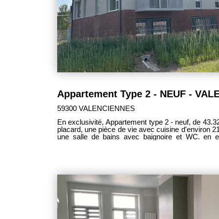
59300 VALENCIENNES
En exclusivité, Appartement type 2 - neuf, de 43.32 m² offrant un hall d'entr
placard, une pièce de vie avec cuisine d'environ 
une salle de bains avec baignoire et WC. en e
Chauffage central gaz individuel et une place 
également un local vélo sécurisé et un petit jard
2093. Prix : 137500€ FAI (les frais d'agence sont 
les vendeurs). Contact Madame Amandine DUSS