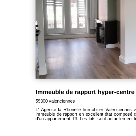
59300 valenciennes
L' Agence la Rhonelle Immobilier Valenciennes v
immeuble de rapport en excellent état composé
d'un appartement T3. Les lots sont actuellement 
Situé en hyper-centre le stationnement disponible
aisément la clientéle et contribue au caractère at
(81m2 env.) est en excellent et a été rénové t