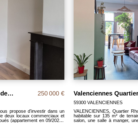
Immeuble de rapport hyper-centre de Valenciennes
250 000 €
59300 VALENCIENNES
ous propose d'investir dans un
VALENCIENNES, Quartier Rhone
 de deux locaux commerciaux et
habitable sur 135 m² de terrai
loués (appartement en 09/2026).
salon, une salle à manger, u
 à proximité permet de recevoir
donnant accès au jardin. - Au p
tractif du bien. L'appartement T3
- Au deuxième étage: une grand
out en conservant ses éléments
une belle chambre et un débarras