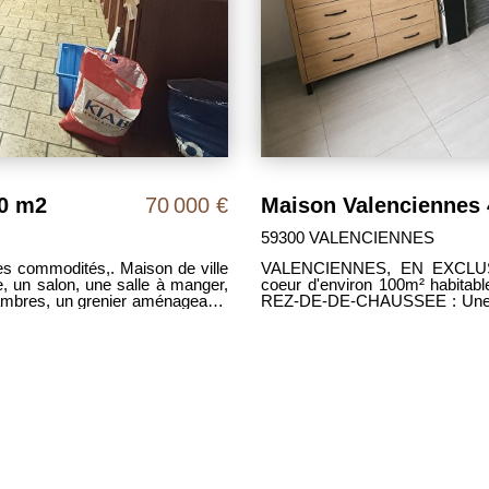
00 m2
70 000 €
Maison Valenciennes 
59300 VALENCIENNES
es commodités,. Maison de ville
VALENCIENNES, EN EXCLUSIV
, un salon, une salle à manger,
coeur d'environ 100m² habitabl
hambres, un grenier aménageable
REZ-DE-DE-CHAUSSEE : Une ent
 1942 - DPE F Travaux à
une cuisine aménagée/équipée,
'agence inclus, à la charge du
baignoire et WC, une cave saine. AU 1ER ETAGE : Un palier desser
chambres AU SECOND ETAG
L'EXTERIEUR : Une terrasse, u
900€ Frais d'agence inclus, les