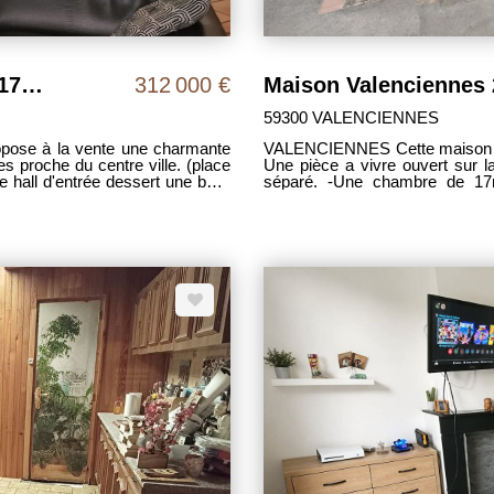
Maison Valenciennes hyper-centre178 m2 env. avec parking privatif
312 000 €
Maison Valenciennes 
59300 VALENCIENNES
opose à la vente une charmante
VALENCIENNES Cette maison ven
 proche du centre ville. (place
Une pièce a vivre ouvert sur l
 hall d'entrée dessert une belle
séparé. -Une chambre de 17m²
te sur une cuisine équipée et
propre en bon état. Pas d extéri
650 euros/moi MDP 1880 DPE D 
t constitué : d'un vaste
charge des vendeurs .
bureau ou de chambre. Coté vie
 d'un parking privatif situé d'une
vez contacter Christophe voir
Valenciennes. Mandat: 2063 DPE:
 à la charge du vendeur.