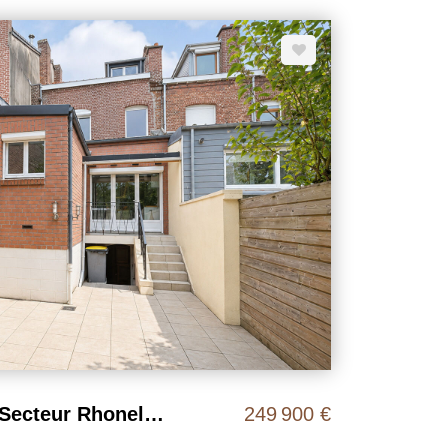
 et une grande terrasse bois sur pilotis. COUP DE
 2090 DPE : C, Prix: 278000€ honoraires
endeurs.
Maison Valenciennes Secteur Rhonelle 4 chambres 123 m2
249 900 €