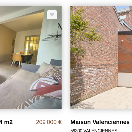
bourgeoise cheminée de marbre,
un beau jardin joliment arboré
ttendus du marché. Pour plus
COEUR! FAIRE VITE ! MDT
intégralement à la charge des v
24 m2
209 000 €
59300 VALENCIENNES