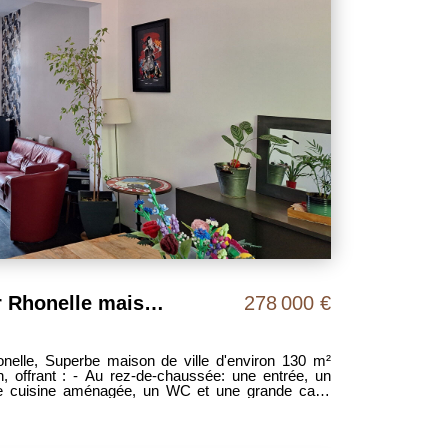
Valenciennes Quartier Rhonelle maison 4 pièces 130 m2
278 000 €
lle, Superbe maison de ville d'environ 130 m²
n, offrant : - Au rez-de-chaussée: une entrée, un
ne cuisine aménagée, un WC et une grande cave
remier étage, deux chambres et une salle de bains.
e mezzanine avec terrasse avec vue sur le jardin,
. Possiblité de créer une salle d'eau. A l'extérieur