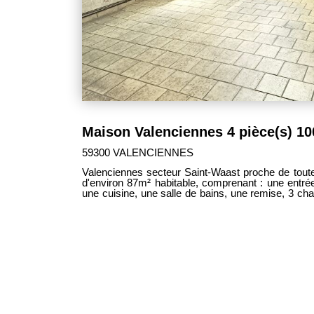
Maison Valenciennes 4 pièce(s) 1
59300 VALENCIENNES
Valenciennes secteur Saint-Waast proche de tout
d'environ 87m² habitable, comprenant : une entrée
une cuisine, une salle de bains, une remise, 3 c
et un jardin. - Chauffage individuel: gaz de ville. - MDT :
prévoir Le prix de vente est de 76 000€ frais d
vendeur.