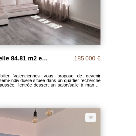
Maison semi-individuelle 84.81 m2 env. quartier Golf
185 000 €
ilier Valenciennes vous propose de devenir
semi-individuelle située dans un quartier recherché
aussée, l'entrée dessert un salon/salle à manger
nda vous accueillera pour profiter de vos soirée en
jardin bien proportionné. L'étage comprend trois
té vie pratique, vous bénéficiez d'une cave et d'un
 prévoir. A VISITER SANS TARDER ! Pour plus de
ntacter Christophe.