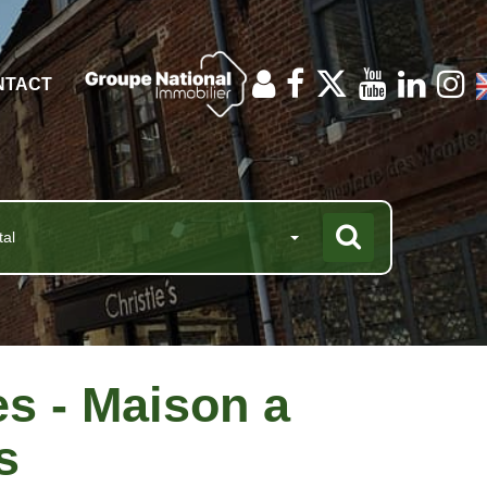
NTACT
tal
s - Maison a
s