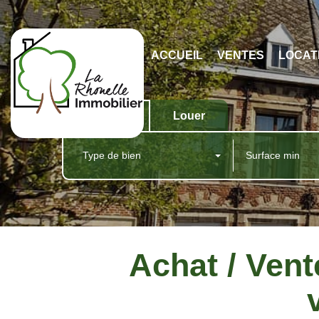
ACCUEIL
VENTES
LOCAT
Acheter
Louer
Type de bien
Achat / Ven