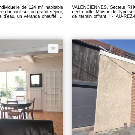
dividuelle de 124 m² habitable
VALENCIENNES, Secteur RHO
rée donnant sur un grand séjour,
centre-ville. Maison de Type s
le d'eau, un véranda chauffé de
de terrain offrant : - AU-R
ge : un palier desservant deux
grand séjour, une cuisine amé
age une troisième et quatrième
WC - AU PREMIER ETAGE : Un 
dépendances et un grand jardin
bains avec douche, baignoire
RAVAUX ! Toiture, électricité,
degagement desservant 2 aut
 centre ville, Axe autoroutier.
L'EXTERIEUR : Une terrasse, un beau jardin donnant sur la Rhonelle et une
grande cave saine. BIEN RAR
eurs.
: 249 900 € frais d'agence inclu