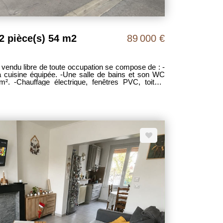
2 pièce(s) 54 m2
89 000 €
du libre de toute occupation se compose de : -
a cuisine équipée. -Une salle de bains et son WC
. -Chauffage électrique, fenêtres PVC, toiture
eur . Pour les investisseurs, ce bien peut être louer
PRIX 89 000€ FAI. Les frais d 'agence étant a la