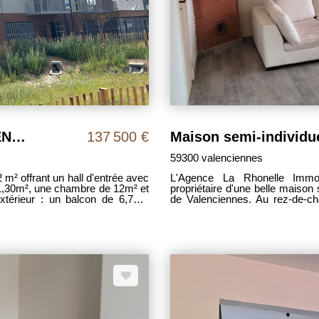
Appartement Type 2 - NEUF - VALENCIENNES
137 500 €
59300 valenciennes
ée avec
L'Agence La Rhonelle Immob
21,30m², une chambre de 12m² et
propriétaire d'une belle maison 
xtérieur : un balcon de 6,7m².
de Valenciennes. Au rez-de-ch
de parking. La résidence offre
lumineux et la cuisine. La véra
in commun. DPE : C (97). Mandat
famille avec vue sur un grand 
intégralement pris en charge par
chambres et une salle d'eau. Co
ART.
garage. Des finitions sont à
renseignements, vous pouvez co