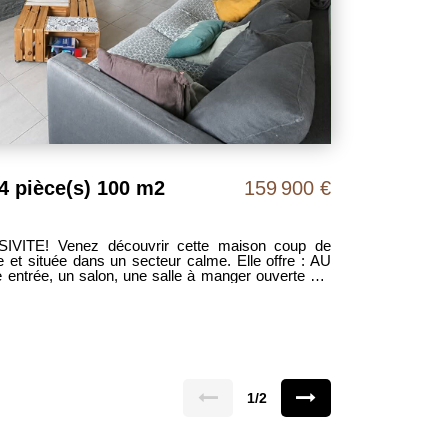
4 pièce(s) 100 m2
159 900 €
ITE! Venez découvrir cette maison coup de
e et située dans un secteur calme. Elle offre : AU
rée, un salon, une salle à manger ouverte sur
 une buanderie, une salle de bains avec douche,
vant 2 belles
E : Une grande chambre avec dressing A
n jardin et 2 remises DPE D MDT 1949 Prix : 159
 frais d'agence sont à la charge des vendeurs
1/2