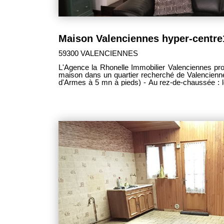
59300 VALENCIENNES
L'Agence la Rhonelle Immobilier Valenciennes pr
maison dans un quartier recherché de Valenciennes
d'Armes à 5 mn à pieds) - Au rez-de-chaussée : le
pièce à vivre à l'ambiance chaleureuse ouver
aménagée . - Le premier étage est composé : de trois chambres de belles
dimensions et d'une salle de bains. - Le deuxième étage es
plateau ( 57 m2 env.) pouvant faire office de 
pratique, le bien dispose d'une cave, d'un cellier et
résidence à proximité. Pour visiter vous pou
coordonnées sur le site la Rhonelle immobilier 
D, GES: D Prix: 313 500€ frais d'agence inclus