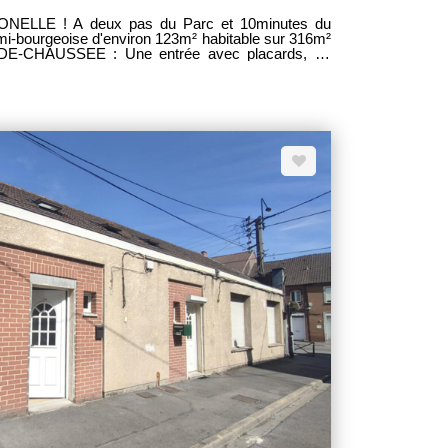
NELLE ! A deux pas du Parc et 10minutes du
emi-bourgeoise d'environ 123m² habitable sur 316m²
EZ-DE-CHAUSSEE : Une entrée avec placards, un
nagée/équipée indépendante, une buanderie et un
palier desservant 2 chambres et une salle de
, WC et double vasques. - AU SECOND ETAGE : Un
res chambres dont une avec sa salle d'eau. A
E! A VISITE RAPIDEMENT! DPE D MDT 2043 Prix
s, les frais d'agence étant à la charge des vendeurs.