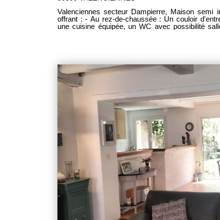
Valenciennes secteur Dampierre, Maison semi in
offrant : - Au rez-de-chaussée : Un couloir d'ent
une cuisine équipée, un WC avec possibilité sal
21m² ouvert sur la terrasse. - Au premier éta
chambres et une salle de bain. - Au deuxième ét
chambres. Une cave carrelé. Une terrasse, des 
rare sur ce secteur terminent ce bien. PAS DE T
menuiserie 5 ans avec garantie décennal. Proche
MDT 2067 DPE D Prix : 209 000 Euros frais d'agence inclus, les honoraires
d'agence étant intégralement à la charge des vend